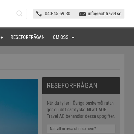
040-45 69 30
info@aobtravel.se
RESEFÖRFRÅGAN
OM OSS
RESEFÖRFRÅGAN
När du fyller i Övriga önskemål rutan
ger du ditt samtycke till att AOB
Travel AB behandlar dessa uppgifter.