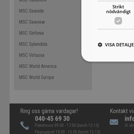
Strikt
MSC Seaside
nödvändigt
MSC Seaview
MSC Sinfonia
MSC Splendida
VISA DETALJ
MSC Virtuosa
MSC World America
MSC World Europa
Ring oss gärna vardagar!
Kontakt vi
040-45 69 30
inf
Paketresor 09.00 - 17.00 (lunch 12-13)
Vi sk
Flygsupport 10.00 - 15.00 (lunch 12-13)