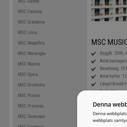
MSC Euribia
MSC Fantasia
MSC Grandiosa
MSC Lirica
MSC MUSI
MSC Magnifica
Byggår: 2006, 
MSC Meraviglia
Antal passager
MSC Musica
Besättning: 10
MSC Opera
Antal hytter: 1
Längd/Bredd/H
MSC Orchestra
Däck: 16
MSC Poesia
Bruttotonnage:
Denna webb
MSC Preziosa
Denna webbplats 
MSC Seascape
webbplats samtyck
MSC Seashore