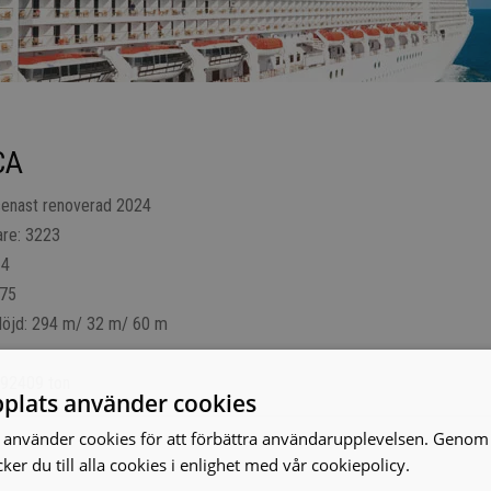
CA
senast renoverad 2024
are: 3223
14
275
öjd: 294 m/ 32 m/ 60 m
 92409 ton
plats använder cookies
använder cookies för att förbättra användarupplevelsen. Genom 
er du till alla cookies i enlighet med vår cookiepolicy.
Läs mer