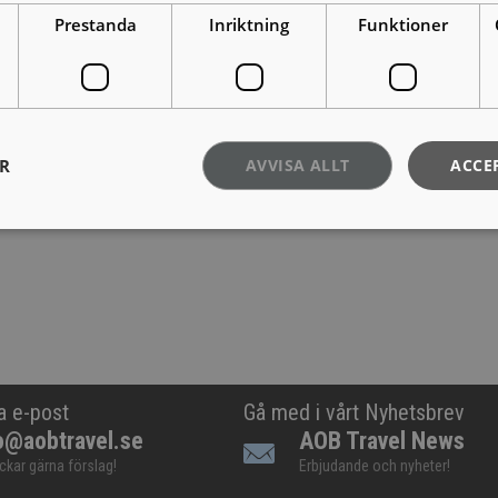
Prestanda
Inriktning
Funktioner
ER
AVVISA ALLT
ACCE
a e-post
Gå med i vårt Nyhetsbrev
o@aobtravel.se
AOB Travel News
ickar gärna förslag!
Erbjudande och nyheter!