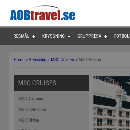
RESMÅL
KRYSSNING
GRUPPRESA
FOTBOL
Home
»
Kryssning
»
MSC Cruises
»
MSC Musica
MSC CRUISES
MSC Armonia
MSC Bellissima
MSC Divina