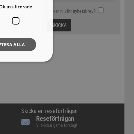
Oklassificerade
Önskar ni vårt nyhetsbrev?
PTERA ALLA
Skicka en reseförfrågan
Reseförfrågan
Vi skickar gärna förslag!