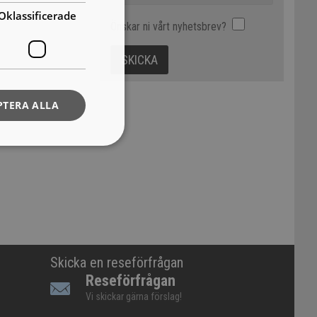
Oklassificerade
Önskar ni vårt nyhetsbrev?
PTERA ALLA
Skicka en reseförfrågan
Reseförfrågan
Vi skickar gärna förslag!