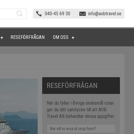
040-45 69 30
info@aobtravel.se
RESEFÖRFRÅGAN
OM OSS
RESEFÖRFRÅGAN
När du fyller i Övriga önskemål rutan
ger du ditt samtycke till att AOB
Travel AB behandlar dessa uppgifter.