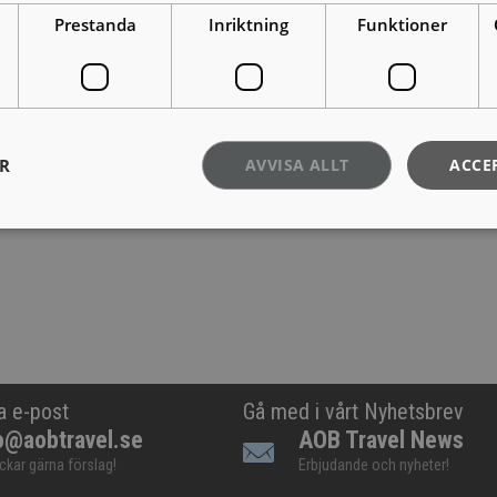
Prestanda
Inriktning
Funktioner
ER
AVVISA ALLT
ACCE
a e-post
Gå med i vårt Nyhetsbrev
o@aobtravel.se
AOB Travel News
ickar gärna förslag!
Erbjudande och nyheter!