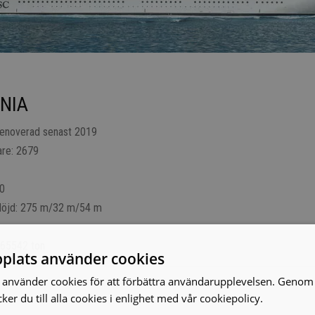
NIA
renoverad senast 2019
are: 2679
1
80
öjd: 275 m/32 m/54 m
 65542 ton
plats använder cookies
använder cookies för att förbättra användarupplevelsen. Genom 
er du till alla cookies i enlighet med vår cookiepolicy.
Läs mer