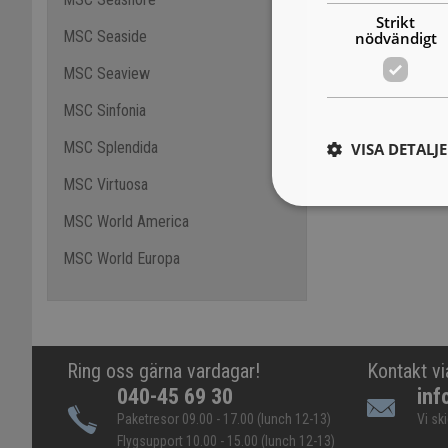
Strikt
MSC Seaside
nödvändigt
MSC Seaview
MSC Sinfonia
MSC Splendida
VISA DETALJ
MSC Virtuosa
MSC World America
MSC World Europa
Ring oss gärna vardagar!
Kontakt vi
040-45 69 30
inf
Paketresor 09.00 - 17.00 (lunch 12-13)
Vi sk
Flygsupport 10.00 - 15.00 (lunch 12-13)