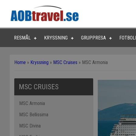
RESMÅL
KRYSSNING
GRUPPRESA
FOTBOL
Home
»
Kryssning
»
MSC Cruises
»
MSC Armonia
MSC CRUISES
MSC Armonia
MSC Bellissima
MSC Divina