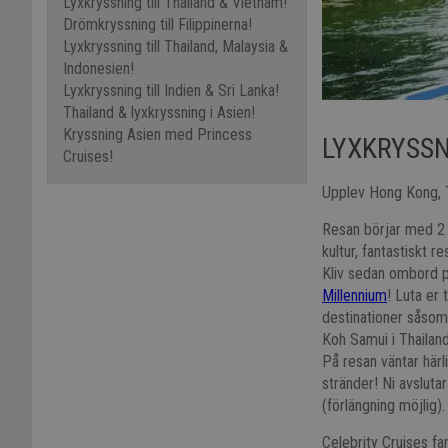
Lyxkryssning till Thailand & Vietnam!
Drömkryssning till Filippinerna!
Lyxkryssning till Thailand, Malaysia &
Indonesien!
Lyxkryssning till Indien & Sri Lanka!
Thailand & lyxkryssning i Asien!
Kryssning Asien med Princess
LYXKRYSSN
Cruises!
Upplev Hong Kong, T
Resan börjar med 2 
kultur, fantastiskt 
Kliv sedan ombord p
Millennium
! Luta er 
destinationer såsom
Koh Samui i Thailand
På resan väntar här
stränder! Ni avsluta
(förlängning möjlig).
Celebrity Cruises fa