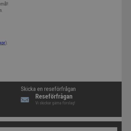
emål!
n.
lkor
).
Skicka en reseförfrågan
Reseförfrågan
Vi skickar gärna förslag!