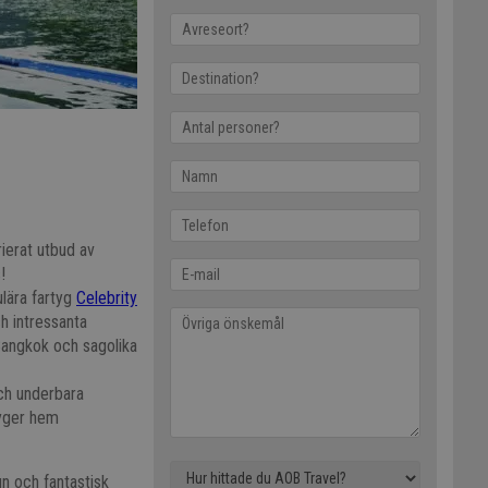
ierat utbud av
!
lära fartyg
Celebrity
ch intressanta
Bangkok och sagolika
och underbara
lyger hem
gn och fantastisk