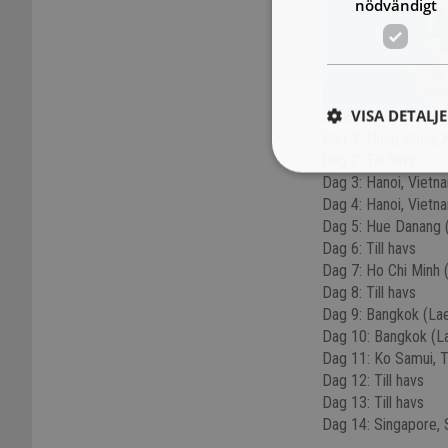
nödvändigt
VISA DETALJ
Dag 1: Hong Kong, 
Dag 2: Till havs
Dag 3: Hanoi, Vietn
Dag 4: Hanoi, Vietn
Dag 5: Hue Danang 
Dag 6: Till havs
Dag 7: Ho Chi Minh 
Dag 8: Till havs
Dag 9: Bangkok (La
Dag 10: Bangkok (L
Dag 11: Ko Samui, T
Dag 12: Till havs
Dag 13: Till havs
Dag 14: Singapore, 