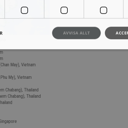
ER
AVVISA ALLT
ACCE
Kina
am
am
(Chan May), Vietnam
(Phu My), Vietnam
em Chabang), Thailand
aem Chabang), Thailand
hailand
Singapore