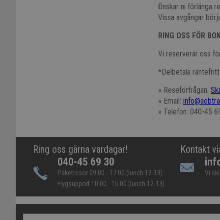
Önskar ni förlänga r
Vissa avgångar börja
RING OSS FÖR BO
Vi reserverar oss för
*Delbetala räntefrit
» Reseförfrågan:
Sk
» Email:
info@aobtra
» Telefon: 040-45 6
Ring oss gärna vardagar!
Kontakt vi
040-45 69 30
inf
Paketresor 09.00 - 17.00 (lunch 12-13)
Vi sk
Flygsupport 10.00 - 15.00 (lunch 12-13)