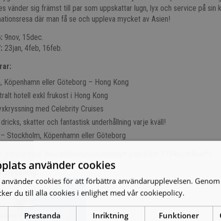
es vänder sig främst till par som uppskattar lugn, lyx och service på sin 
nationsresa där man få se och uppleva mycket av Asien!
:
9nov, 15dec.
:
23jan, 4feb, 16feb.
rar:
m, Köpenhamn eller Göteborg – Hong Kong
tralt hotell exkl frukost i Hong Kong
yxkryssning med Celebrity Cruises
 dricks, skatter och fantastisk underhållning varje kväll!
 – Stockholm, Köpenhamn eller Göteborg
r person med del i dubbelrum/insideshytt (räntefritt 2794kr/månad*).
plats använder cookies
t kryssning:
använder cookies för att förbättra användarupplevelsen. Genom 
er du till alla cookies i enlighet med vår cookiepolicy.
Läs mer
Prestanda
Inriktning
Funktioner