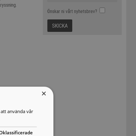
kryssning.
Önskar ni vårt nyhetsbrev?
×
att använda vår
Oklassificerade