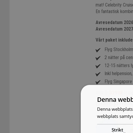
mat! Celebrity Cruis
En fantastisk kombi
Avresedatum 2026
Avresedatum 2027
Vårt paket inklude
Flyg Stockhol
2 nätter på cen
12-15 nätters l
Inkl helpension,
Flyg Singapore
32998
Pris: fr
kr pe
Denna webb
Exempel på resrut
Denna webbplats 
webbplats samtyck
Strikt