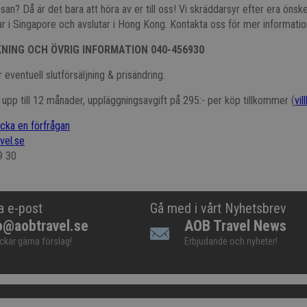
esan? Då är det bara att höra av er till oss! Vi skräddarsyr efter era önsk
r i Singapore och avslutar i Hong Kong. Kontakta oss för mer informatio
KNING OCH ÖVRIG INFORMATION 040-456930
 eventuell slutförsäljning & prisändring.
t upp till 12 månader, uppläggningsavgift på 295:- per köp tillkommer (
vil
icka en förfrågan
vel.se
9 30
a e-post
Gå med i vårt Nyhetsbrev
o@aobtravel.se
AOB Travel News
ickar gärna förslag!
Erbjudande och nyheter!