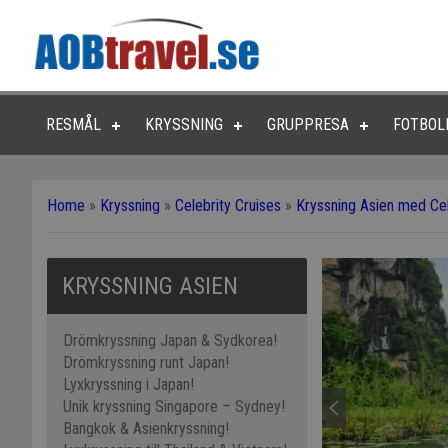
RESMÅL
KRYSSNING
GRUPPRESA
FOTBOL
Home
»
Kryssning
»
Celebrity Cruises
»
Kryssning Asien med Cel
KRYSSNING ASIEN
Drömkryssning Japan & Sydkorea!
Drömkryssning runt Japan!
Lyxkryssning i Japan!
Unik kryssning Singapore – Sydney!
Bangkok & Asienkryssning!