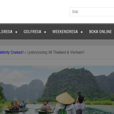
LSRESA
GOLFRESA
WEEKENDRESA
BOKA ONLINE
ebrity Cruises!
»
Lyxkryssning till Thailand & Vietnam!