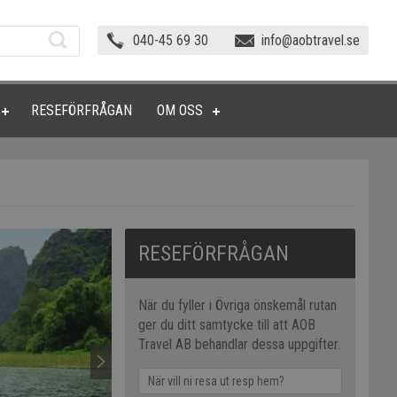
040-45 69 30
info@aobtravel.se
RESEFÖRFRÅGAN
OM OSS
RESEFÖRFRÅGAN
När du fyller i Övriga önskemål rutan
ger du ditt samtycke till att AOB
Travel AB behandlar dessa uppgifter.