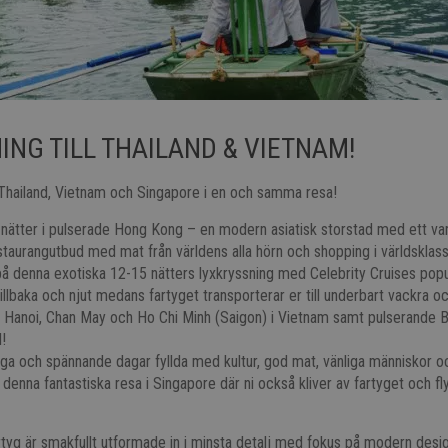
ING TILL THAILAND & VIETNAM!
hailand, Vietnam och Singapore i en och samma resa!
nätter i pulserade Hong Kong – en modern asiatisk storstad med ett var
restaurangutbud med mat från världens alla hörn och shopping i världsklass
å denna exotiska 12-15 nätters lyxkryssning med Celebrity Cruises popu
tillbaka och njut medans fartyget transporterar er till underbart vackra o
 Hanoi, Chan May och Ho Chi Minh (Saigon) i Vietnam samt pulserande 
!
liga och spännande dagar fyllda med kultur, god mat, vänliga människor 
r denna fantastiska resa i Singapore där ni också kliver av fartyget och f
rtyg är smakfullt utformade in i minsta detalj med fokus på modern desi