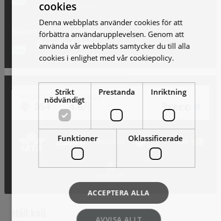
cookies
Erbjudande och nyheter!
Denna webbplats använder cookies för att
Skicka en reseförfrågan
förbättra användarupplevelsen. Genom att
Reseförfrågan
använda vår webbplats samtycker du till alla
Vi skickar gärna förslag!
cookies i enlighet med vår cookiepolicy.
Läs
mer
Strikt
Prestanda
Inriktning
nödvändigt
Funktioner
Oklassificerade
ACCEPTERA ALLA
Håll koll
AVVISA ALLT