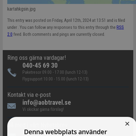
kartahkgsin.jpg
This entry was posted on Friday, April 12th, 2024 at 13:51 and is filed
under . You can follow any responses to this entry through the
RSS
2.0
feed. Both comments and pings are currently closed.
Ring oss gärna vardagar!
040-45 69 30
Paketresor 09.00 - 17.00 (lunch 12-13)
Flygsupport 10.00 - 15.00 (lunch 12-13)
Kontakt via e-post
info@aobtravel.se
Vi skickar gärna förslag!
×
Gå med i vårt Nyhetsbrev
Denna webbplats använder
AOB Travel News