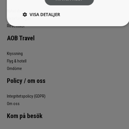
Nyhetsbrev
VISA DETALJER
Reseförfrågan
Resevillkor
AOB Travel
Kryssning
Flyg & hotell
Omdöme
Policy / om oss
Integritetspolicy (GDPR)
Om oss
Kom på besök