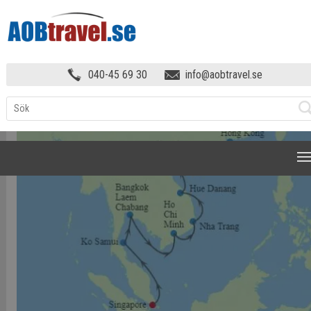
LYXKRYSSNING TILL THAILAND &
040-45 69 30
info@aobtravel.se
VIETNAM!
»
KARTAHKGSIN
NAVIGATION