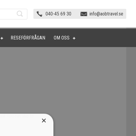
040-45 69 30
info@aobtravel.se
RESEFÖRFRÅGAN
OM OSS
ed. You can skip to
×