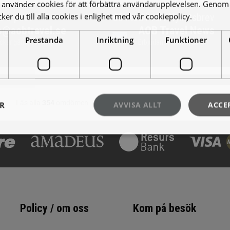
använder cookies för att förbättra användarupplevelsen. Genom 
er du till alla cookies i enlighet med vår cookiepolicy.
Läs mer
a e-post
Gå med i vårt Nyhetsbrev
o@aobtravel.se
AOB Travel News
Prestanda
Inriktning
Funktioner
ickar gärna förslag!
Erbjudande och nyheter!
ER
AVVISA ALLT
ACCE
Policy / om oss
Kom på besök