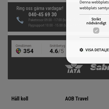
Denna webbplats 
webbplats samtyck
Ring oss gärna vardagar!
Kontakt vi
040-45 69 30
inf
Strikt
Paketresor 09.00 - 17.00 (lunch 12-13)
Vi sk
nödvändigt
Flygsupport 10.00 - 15.00 (lunch 12-13)
VISA DETALJ
Håll koll
AOB Travel