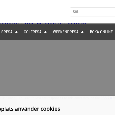
SSNING!
»
NCL-MEXICO-KRYSSNING
LSRESA
GOLFRESA
WEEKENDRESA
BOKA ONLINE
filed under . You can follow any responses to this entry through the
RSS 2.0
fe
plats använder cookies