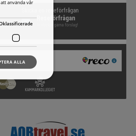
att använda vår
Skicka en reseförfrågan
Reseförfrågan
Oklassificerade
Vi skickar gärna förslag!
PTERA ALLA