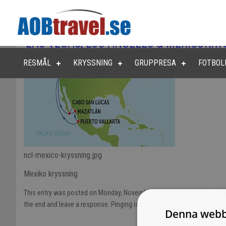
LAS VEGAS, LOS ANGELES & MEXICOKRY
RESMÅL
KRYSSNING
GRUPPRESA
FOTBOL
ncl-mexico-kryssning.jpg
Mexiko kryssning
This entry was posted on Monday, November 23rd, 2015 at 10:16 and is 
the end and leave a response. Pinging is currently not allowed.
Denna webb