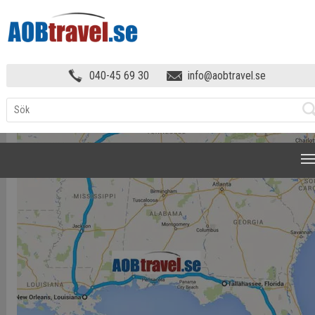
DEN FANTASTISKA MUSIKRESAN
»
040-45 69 30
info@aobtravel.se
MUSIKRESAN_MAP
NAVIGATION