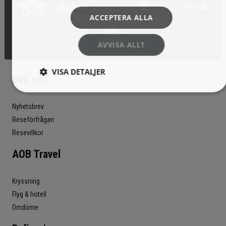
ACCEPTERA ALLA
AVVISA ALLT
VISA DETALJER
Håll koll
Nyhetsbrev
Reseförfrågan
Resevillkor
AOB Travel
Kryssning
Flyg & hotell
Omdöme