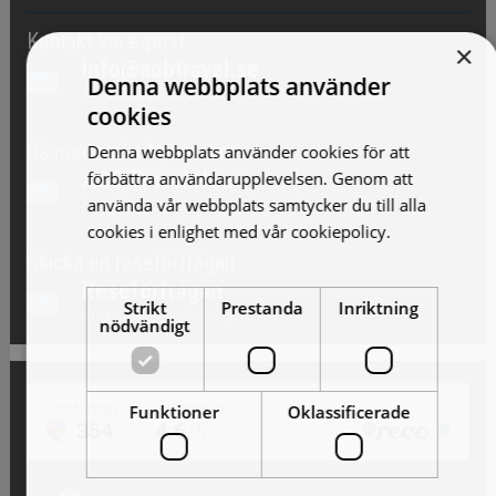
Kontakt via e-post
×
info@aobtravel.se
Denna webbplats använder
Vi skickar gärna förslag!
cookies
Gå med i vårt Nyhetsbrev
Denna webbplats använder cookies för att
AOB Travel News
förbättra användarupplevelsen. Genom att
använda vår webbplats samtycker du till alla
Erbjudande och nyheter!
cookies i enlighet med vår cookiepolicy.
Läs
mer
Skicka en reseförfrågan
Reseförfrågan
Strikt
Prestanda
Inriktning
Vi skickar gärna förslag!
nödvändigt
Funktioner
Oklassificerade