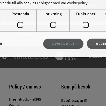
er du till alla cookies i enlighet med vår cookiepolicy.
Läs mer
o@aobtravel.se
AOB Travel News
ickar gärna förslag!
Erbjudande och nyheter!
Prestanda
Inriktning
Funktioner
ER
AVVISA ALLT
ACCE
Policy / om oss
Kom på besök
Integritetspolicy (GDPR)
Brädgårdsvägen 28
Om oss