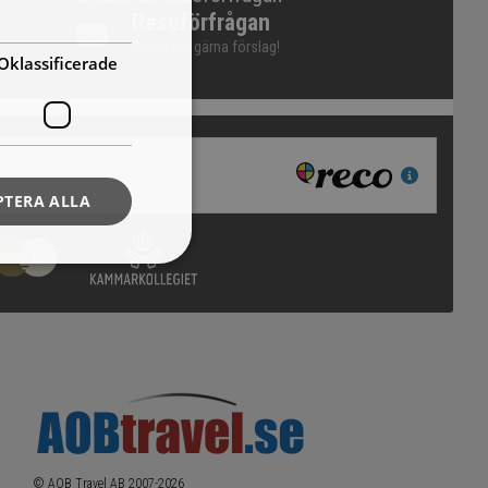
Reseförfrågan
Vi skickar gärna förslag!
Oklassificerade
PTERA ALLA
© AOB Travel AB 2007-
2026