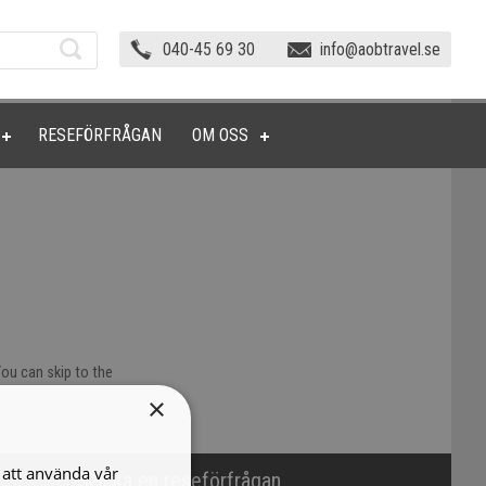
040-45 69 30
info@aobtravel.se
RESEFÖRFRÅGAN
OM OSS
ou can skip to the
×
att använda vår
Skicka en reseförfrågan