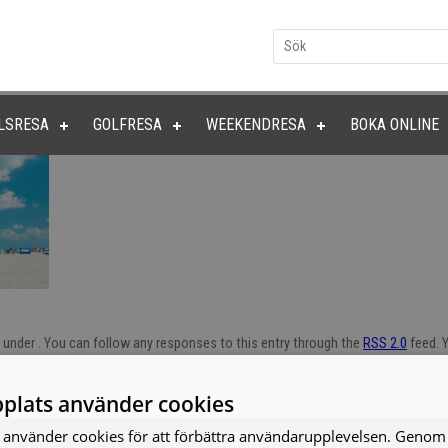
LSRESA
GOLFRESA
WEEKENDRESA
BOKA ONLINE
d under . You can follow any responses to this entry through the
RSS 2.0
feed. Y
plats använder cookies
använder cookies för att förbättra användarupplevelsen. Genom 
a e-post
Gå med i vårt Nyhetsbrev