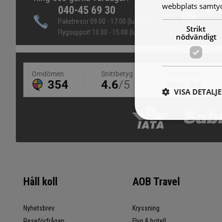
webbplats samtyck
040-45 69 30
inf
Paketresor 09.00 - 17.00 (lunch 12-13)
Vi sk
Strikt
Flygsupport 10.00 - 15.00 (lunch 12-13)
nödvändigt
VISA DETALJ
Håll koll
AOB Travel
Nyhetsbrev
Kryssning
Reseförfrågan
Flyg & hotell