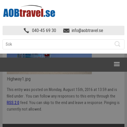
HEM
»
HIGHWAY1
040-45 69 30
info@aobtravel.se
NAVIGATION
Highway1.jpg
This entry was posted on Monday, August 15th, 2016 at 13:59 and is
filed under . You can follow any responses to this entry through the
RSS 2.0
feed. You can skip to the end and leave a response. Pinging is
currently not allowed.