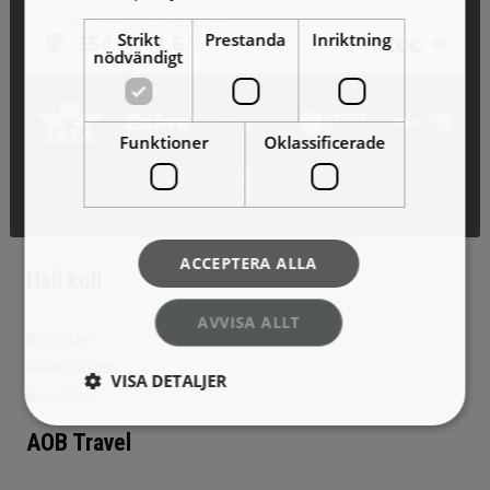
Strikt
Prestanda
Inriktning
nödvändigt
Funktioner
Oklassificerade
ACCEPTERA ALLA
Håll koll
AVVISA ALLT
Nyhetsbrev
Reseförfrågan
VISA DETALJER
Resevillkor
AOB Travel