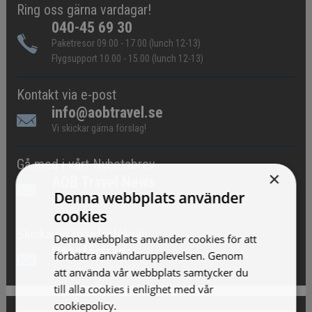
Ring oss gärna vardagar!
040-45 69 30
Paketresor 09.00 - 17.00 (lunch 12-13)
Flygsupport 10.00 - 15.00 (lunch 12-13)
Kontakt via e-post
info@aobtravel.se
Vi skickar gärna förslag!
Gå med i vårt Nyhetsbrev
×
AOB Travel News
Denna webbplats använder
Erbjudande och nyheter!
cookies
Skicka en reseförfrågan
Denna webbplats använder cookies för att
Reseförfrågan
förbättra användarupplevelsen. Genom
Vi skickar gärna förslag!
att använda vår webbplats samtycker du
till alla cookies i enlighet med vår
cookiepolicy.
Läs mer