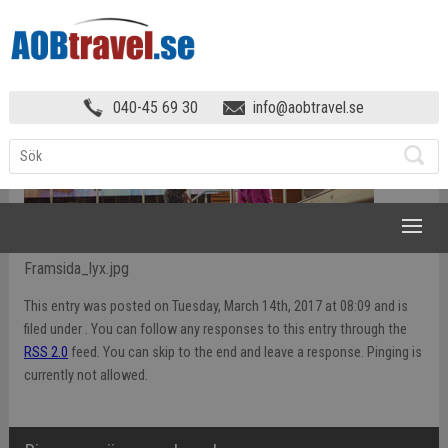
HEM
»
FRAMSIDA_LYX
040-45 69 30
info@aobtravel.se
NAVIGATION
Framsida_lyx.jpg
This entry was posted on Tuesday, March 14th, 2017 at 08:09 and is
filed under . You can follow any responses to this entry through the
RSS 2.0
feed. You can skip to the end and leave a response. Pinging is
currently not allowed.