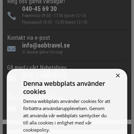
Ring oss gärna vardagar!
040-45 69 30
Paketresor 09.00 - 17.00 (lunch 12-13)
Flygsupport 10.00 - 15.00 (lunch 12-13)
Kontakt via e-post
info@aobtravel.se
Vi skickar gärna förslag!
Gå med i vårt Nyhetsbrev
×
AOB Travel News
Denna webbplats använder
Erbjudande och nyheter!
cookies
Skicka en reseförfrågan
Denna webbplats använder cookies för att
Reseförfrågan
förbättra användarupplevelsen. Genom
Vi skickar gärna förslag!
att använda vår webbplats samtycker du
till alla cookies i enlighet med vår
cookiepolicy.
Läs mer