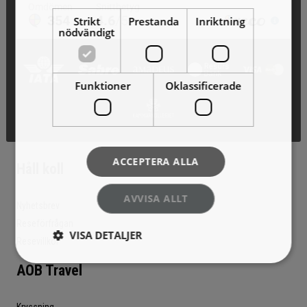
Strikt
Prestanda
Inriktning
nödvändigt
Funktioner
Oklassificerade
ACCEPTERA ALLA
Håll koll
AVVISA ALLT
Nyhetsbrev
Reseförfrågan
VISA DETALJER
Resevillkor
AOB Travel
Kryssning