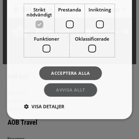
Strikt
Prestanda
Inriktning
nödvändigt
Funktioner
Oklassificerade
ACCEPTERA ALLA
Håll koll
AVVISA ALLT
Nyhetsbrev
Reseförfrågan
VISA DETALJER
Resevillkor
AOB Travel
Kryssning