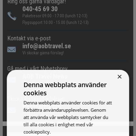
Ring oss gärna vardagar!
040-45 69 30
Paketresor 09.00 - 17.00 (lunch 12-13)
Flygsupport 10.00 - 15.00 (lunch 12-13)
Kontakt via e-post
info@aobtravel.se
Vi skickar gärna förslag!
Gå med i vårt Nyhetsbrev
×
AOB Travel News
Denna webbplats använder
Erbjudande och nyheter!
cookies
Skicka en reseförfrågan
Denna webbplats använder cookies för att
Reseförfrågan
förbättra användarupplevelsen. Genom
Vi skickar gärna förslag!
att använda vår webbplats samtycker du
till alla cookies i enlighet med vår
cookiepolicy.
Läs mer