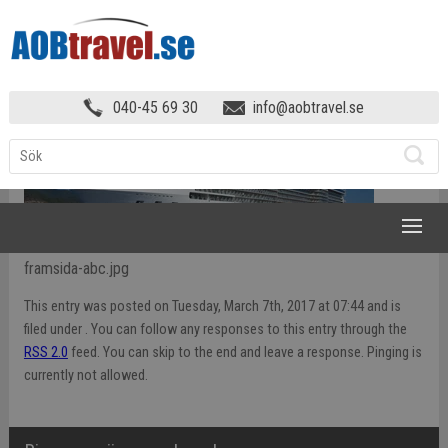
HEM
»
FRAMSIDA ABC
040-45 69 30
info@aobtravel.se
NAVIGATION
framsida-abc.jpg
This entry was posted on Tuesday, March 7th, 2017 at 07:44 and is
filed under . You can follow any responses to this entry through the
RSS 2.0
feed. You can skip to the end and leave a response. Pinging is
currently not allowed.