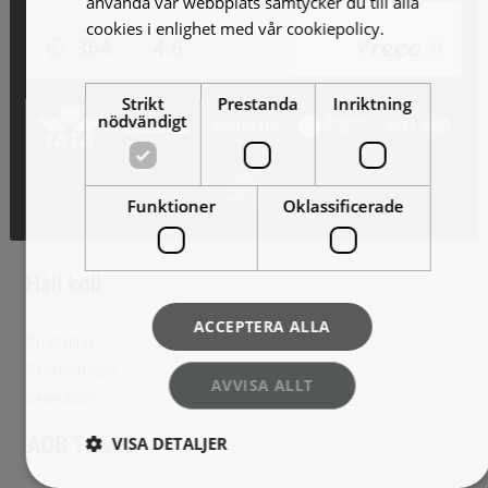
använda vår webbplats samtycker du till alla
cookies i enlighet med vår cookiepolicy.
Läs
mer
Strikt
Prestanda
Inriktning
nödvändigt
Funktioner
Oklassificerade
Håll koll
ACCEPTERA ALLA
Nyhetsbrev
Reseförfrågan
AVVISA ALLT
Resevillkor
AOB Travel
VISA DETALJER