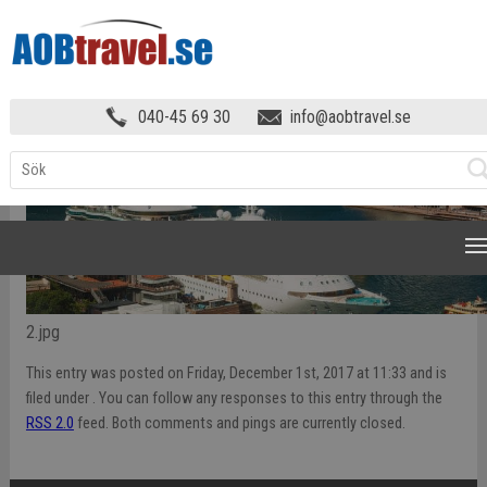
HEM
»
2
040-45 69 30
info@aobtravel.se
NAVIGATION
2.jpg
This entry was posted on Friday, December 1st, 2017 at 11:33 and is
filed under . You can follow any responses to this entry through the
RSS 2.0
feed. Both comments and pings are currently closed.