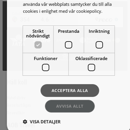
använda vår webbplats samtycker du till alla
cookies i enlighet med vår cookiepolicy.
Läs
mer
Strikt
Prestanda
Inriktning
nödvändigt
Funktioner
Oklassificerade
Håll koll
ACCEPTERA ALLA
Nyhetsbrev
Reseförfrågan
AVVISA ALLT
Resevillkor
VISA DETALJER
AOB Travel