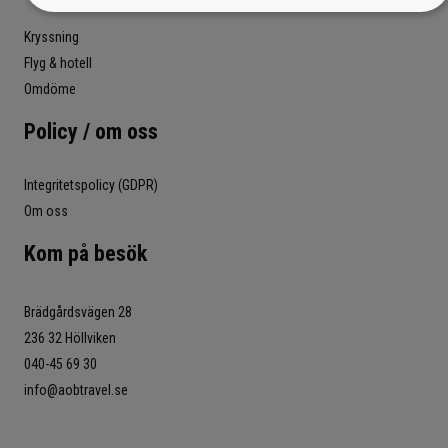
Kryssning
Flyg & hotell
Omdöme
Policy / om oss
Integritetspolicy (GDPR)
Om oss
Kom på besök
Brädgårdsvägen 28
236 32 Höllviken
040-45 69 30
info@aobtravel.se