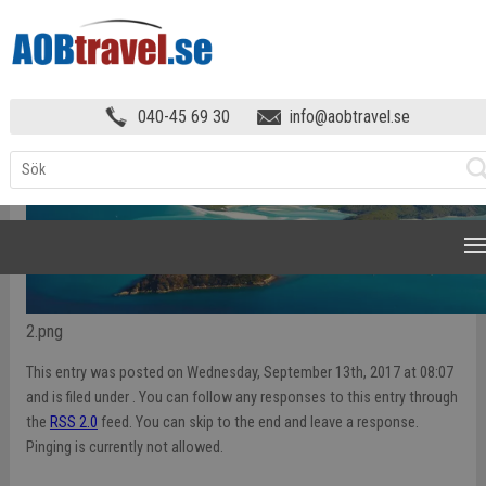
HEM
»
2
040-45 69 30
info@aobtravel.se
NAVIGATION
2.png
This entry was posted on Wednesday, September 13th, 2017 at 08:07
and is filed under . You can follow any responses to this entry through
the
RSS 2.0
feed. You can skip to the end and leave a response.
Pinging is currently not allowed.