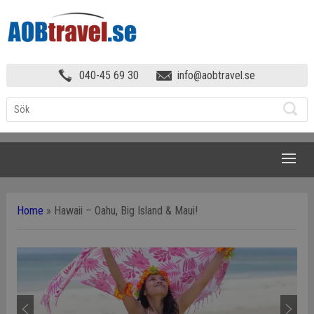
040-45 69 30
info@aobtravel.se
NAVIGATION
Home
»
Hawaii – Oahu, Big Island & Maui!