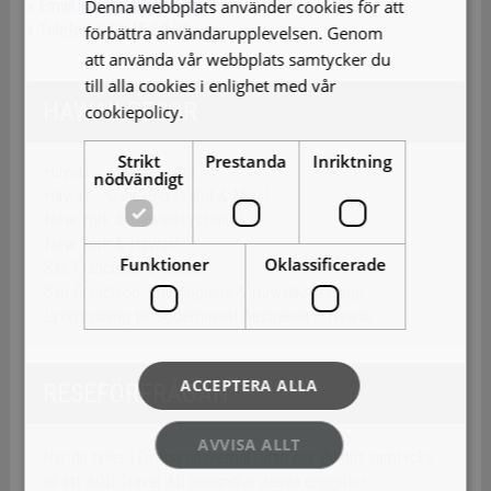
Denna webbplats använder cookies för att
» Email:
info@aobtravel.se
» Telefon: 040-45 69 30
förbättra användarupplevelsen. Genom
att använda vår webbplats samtycker du
till alla cookies i enlighet med vår
HAWAII RESOR
cookiepolicy.
Läs mer
Strikt
Prestanda
Inriktning
Hawaii – Maui & Oahu!
nödvändigt
Hawaii – Oahu, Big Island & Maui!
New York & Hawaiikryssning!
New York & Hawaii!
Funktioner
Oklassificerade
San Francisco & Hawaii!
San Francisco, Los Angeles & Hawaiikryssning!
Lyxkryssning till Söderhavet! Australien – Hawaii
ACCEPTERA ALLA
RESEFÖRFRÅGAN
AVVISA ALLT
När du fyller i Övriga önskemål rutan ger du ditt samtycke
till att AOB Travel AB behandlar dessa uppgifter.