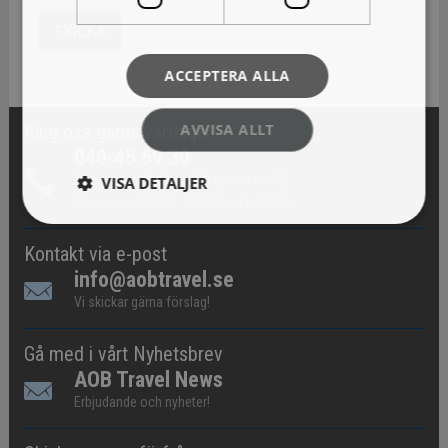
ACCEPTERA ALLA
AVVISA ALLT
Ring oss gärna vardagar!
040-45 69 30
Paketresor 09.00 - 17.00 (lunch 12-13)
VISA DETALJER
Flygsupport 10.00 - 15.00 (lunch 12-13)
Kontakt via e-post
info@aobtravel.se
Vi skickar gärna förslag!
Gå med i vårt Nyhetsbrev
AOB Travel News
Erbjudande och nyheter!