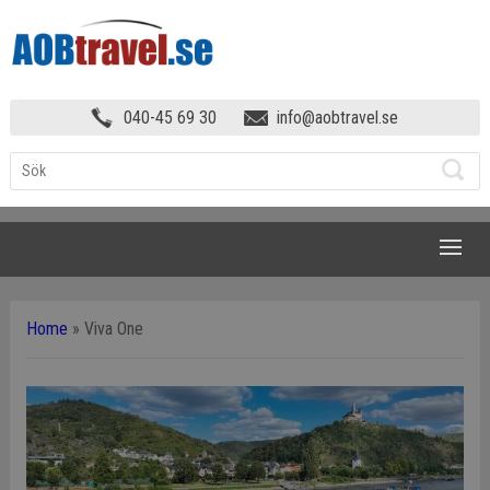
040-45 69 30
info@aobtravel.se
NAVIGATION
Home
»
Viva One