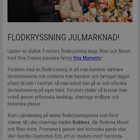
FLODKRYSSNING JULMARKNAD!
Upplev en idyllisk 3 nätters flodkryssning längs Rhen och Mosel
med Viva Cruises populära fartyg
Viva Moments
!
Fördelen med en flodkryssning är att man kommer närmare
destinationerna och städerna man besöker och fartygen lägger
oftast till mitt i centrum så man enkelt kan gå av och utforska
destinationerna på egen hand. Förutom städer så kryssar man
också genom pittoreska landskap, charmiga småbyar och
historiska platser.
Kom i julstämning på denna flodkryssningsresa som först
stannar till i den charmiga staden
Koblenz
, där floderna Mosel
och Rhen möts. Promenera genom den historiska gamla stan
eller besöka Deutsches Eck, ett av stadens mest berömda