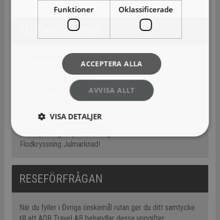
Funktioner
Oklassificerade
FLODKRYSSNING
Flodkryssning på Donau!
ACCEPTERA ALLA
Flodkryssning på Douro!
Flodkryssning på Mosel!
Flodkryssning på Po!
AVVISA ALLT
Flodkryssning på Rhen!
Flodkryssning på Rhone!
VISA DETALJER
Flodkryssning på Seine!
Flodkryssning Tulpanblomning!
Flodkryssning Julmarknad!
RESEFÖRFRÅGAN
När du fyller i Övriga önskemål rutan ger du ditt samtycke
till att AOB Travel AB behandlar dessa uppgifter.