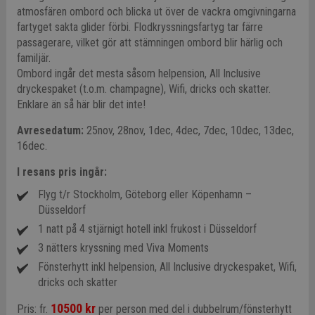
atmosfären ombord och blicka ut över de vackra omgivningarna
fartyget sakta glider förbi. Flodkryssningsfartyg tar färre
passagerare, vilket gör att stämningen ombord blir härlig och
familjär.
Ombord ingår det mesta såsom helpension, All Inclusive
dryckespaket (t.o.m. champagne), Wifi, dricks och skatter.
Enklare än så här blir det inte!
Avresedatum:
25nov, 28nov, 1dec, 4dec, 7dec, 10dec, 13dec,
16dec.
I resans pris ingår:
Flyg t/r Stockholm, Göteborg eller Köpenhamn –
Düsseldorf
1 natt på 4 stjärnigt hotell inkl frukost i Düsseldorf
3 nätters kryssning med Viva Moments
Fönsterhytt inkl helpension, All Inclusive dryckespaket, Wifi,
dricks och skatter
10500 kr
Pris: fr.
per person med del i dubbelrum/fönsterhytt