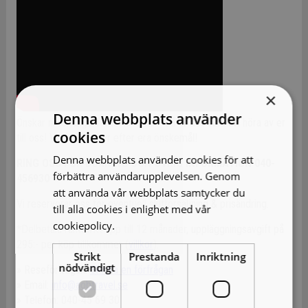
×
Denna webbplats använder
Önskar ni förlänga/förkorta resan? Då är det bara att höra av er
cookies
till oss! Vi skräddarsyr efter era önskemål!
Denna webbplats använder cookies för att
RING OSS FÖR BOKNING OCH ÖVRIG INFORMATION 040-
förbättra användarupplevelsen. Genom
456930
att använda vår webbplats samtycker du
Vi reserverar oss för eventuell slutförsäljning & prisändring.
till alla cookies i enlighet med vår
cookiepolicy.
Läs mer
*Delbetala räntefritt upp till 12 månader, uppläggningsavgift på
295:- per köp tillkommer (
villkor
).
Strikt
Prestanda
Inriktning
nödvändigt
» Reseförfrågan:
Skicka en förfrågan
» Email:
info@aobtravel.se
» Telefon: 040-45 69 30