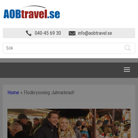
040-45 69 30
info@aobtravel.se
NAVIGATION
Home
»
Flodkryssning Julmarknad!