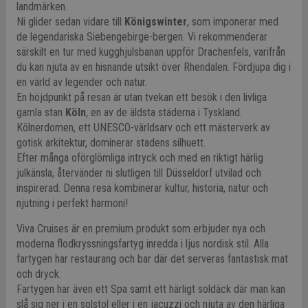
landmärken.
Ni glider sedan vidare till
Königswinter
, som imponerar med
de legendariska Siebengebirge-bergen. Vi rekommenderar
särskilt en tur med kugghjulsbanan uppför Drachenfels, varifrån
du kan njuta av en hisnande utsikt över Rhendalen. Fördjupa dig i
en värld av legender och natur.
En höjdpunkt på resan är utan tvekan ett besök i den livliga
gamla stan
Köln
, en av de äldsta städerna i Tyskland.
Kölnerdomen, ett UNESCO-världsarv och ett mästerverk av
gotisk arkitektur, dominerar stadens silhuett.
Efter många oförglömliga intryck och med en riktigt härlig
julkänsla, återvänder ni slutligen till Düsseldorf utvilad och
inspirerad. Denna resa kombinerar kultur, historia, natur och
njutning i perfekt harmoni!
Viva Cruises är en premium produkt som erbjuder nya och
moderna flodkryssningsfartyg inredda i ljus nordisk stil. Alla
fartygen har restaurang och bar där det serveras fantastisk mat
och dryck.
Fartygen har även ett Spa samt ett härligt soldäck där man kan
slå sig ner i en solstol eller i en jacuzzi och njuta av den härliga