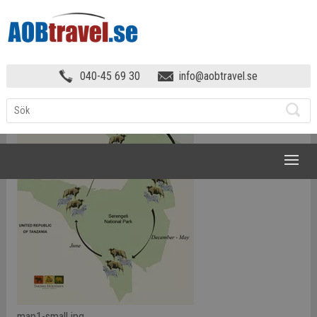
TANZANIA & ZANZIBAR!
»
MAP1-SMALL
040-45 69 30
info@aobtravel.se
NAVIGATION
map1-small.jpg