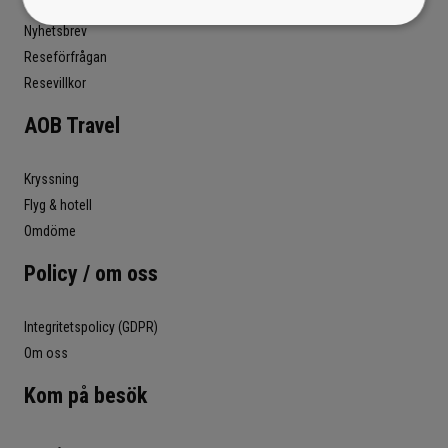
Nyhetsbrev
Reseförfrågan
Resevillkor
AOB Travel
Kryssning
Flyg & hotell
Omdöme
Policy / om oss
Integritetspolicy (GDPR)
Om oss
Kom på besök