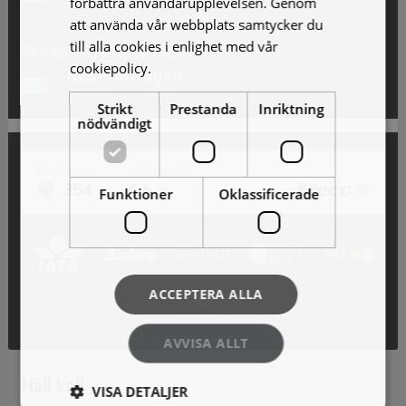
förbättra användarupplevelsen. Genom
Erbjudande och nyheter!
att använda vår webbplats samtycker du
till alla cookies i enlighet med vår
Skicka en reseförfrågan
cookiepolicy.
Läs mer
Reseförfrågan
Vi skickar gärna förslag!
Strikt
Prestanda
Inriktning
nödvändigt
Funktioner
Oklassificerade
ACCEPTERA ALLA
AVVISA ALLT
Håll koll
VISA DETALJER