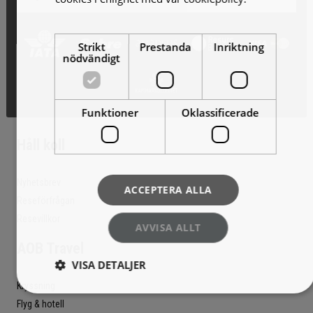
mer
Strikt
Prestanda
Inriktning
nödvändigt
Funktioner
Oklassificerade
Håll koll
Nyhetsbrev
ACCEPTERA ALLA
Reseförfrågan
Resevillkor
AVVISA ALLT
AOB Travel
VISA DETALJER
Kryssning
Flyg & hotell