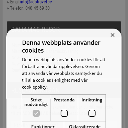
» Email:
info@aobtravel.se
» Telefon: 040-45 69 30
BAHAMAS RESOR
×
Denna webbplats använder
Miami & Bahamas!
cookies
Miami, Key West & Bahamaskryssning!
New York & Bahamas!
Denna webbplats använder cookies för att
New York & kryssning till Karibien!
förbättra användarupplevelsen. Genom
Rundresa Florida inkl Bahamaskryssning!
att använda vår webbplats samtycker du
till alla cookies i enlighet med vår
cookiepolicy.
Läs mer
RESEFÖRFRÅGAN
Strikt
Prestanda
Inriktning
nödvändigt
När du fyller i Övriga önskemål rutan ger du ditt samtycke
till att AOB Travel AB behandlar dessa uppgifter.
Funktioner
Oklassificerade