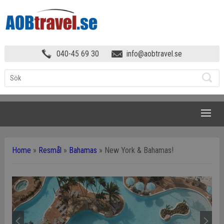
040-45 69 30
info@aobtravel.se
NAVIGATION
Home
»
Resmål
»
Bahamas
»
New York & Bahamas!