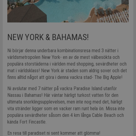
NEW YORK & BAHAMAS!
Ni börjar denna underbara kombinationsresa med 3 nätter i
världsmetropolen New York- en av de mest välbesökta och
populära storstäderna i världen med shopping, sevärdheter och
mat i världsklass! New York är staden som aldrig sover och det
finns alltid något att göra i denna vackra stad- The Big Apple!
Ni avslutar med 7 nätter på vackra Paradise Island utanför
Nassau i Bahamas! Här väntar härligt turkost vatten för den
ultimata snorklingsupplevelsen, men inte nog med det, härligt
vita stränder ligger som en vacker ram runt hela ön. Missa inte
populära sevärdheter såsom den 4 km långa Cable Beach och
kända Fort Fincastle.
En resa till paradiset ni sent kommer att glömma!