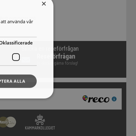
×
 Both comments and
att använda vår
Oklassificerade
Skicka en reseförfrågan
Reseförfrågan
Vi skickar gärna förslag!
PTERA ALLA