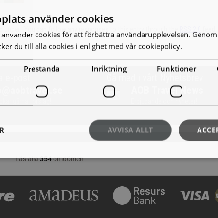
plats använder cookies
led under . You can follow any responses to this entry through the
RSS 2.0
feed.
använder cookies för att förbättra användarupplevelsen. Genom 
er du till alla cookies i enlighet med vår cookiepolicy.
Läs mer
Prestanda
Inriktning
Funktioner
a e-post
Gå med i vårt Nyhetsbrev
o@aobtravel.se
AOB Travel News
ickar gärna förslag!
Erbjudande och nyheter!
ER
AVVISA ALLT
ACCE