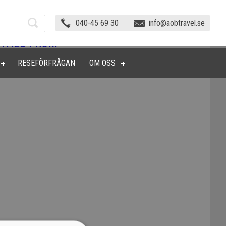
040-45 69 30
info@aobtravel.se
OTHES FROM
RESEFÖRFRÅGAN
OM OSS