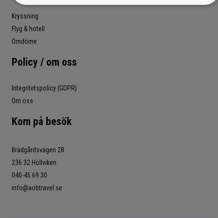
Kryssning
Flyg & hotell
Omdöme
Policy / om oss
Integritetspolicy (GDPR)
Om oss
Kom på besök
Brädgårdsvägen 28
236 32 Höllviken
040-45 69 30
info@aobtravel.se