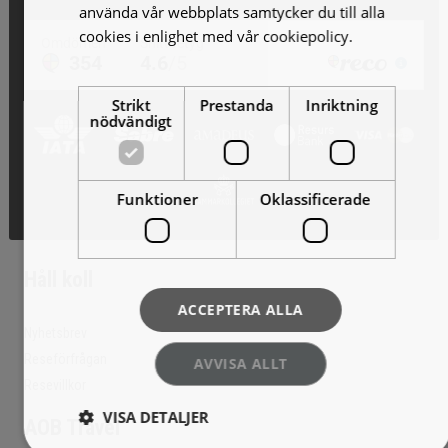
använda vår webbplats samtycker du till alla
cookies i enlighet med vår cookiepolicy.
Läs
mer
Strikt
Prestanda
Inriktning
nödvändigt
Funktioner
Oklassificerade
Håll koll
ACCEPTERA ALLA
Nyhetsbrev
Reseförfrågan
AVVISA ALLT
Resevillkor
VISA DETALJER
AOB Travel