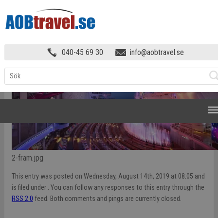
HEM – ITEMS
»
2-FRAM
040-45 69 30
info@aobtravel.se
NAVIGATION
2-fram.jpg
This entry was posted on Wednesday, August 14th, 2019 at 08:05 and
is filed under . You can follow any responses to this entry through the
RSS 2.0
feed. Both comments and pings are currently closed.