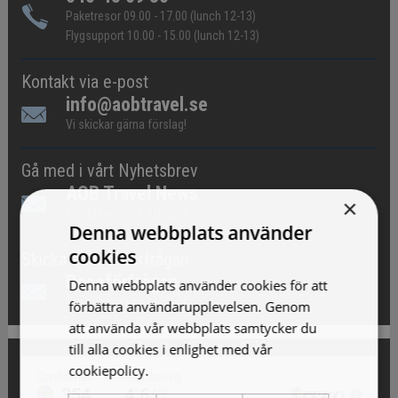
Paketresor 09.00 - 17.00 (lunch 12-13)
Flygsupport 10.00 - 15.00 (lunch 12-13)
Kontakt via e-post
info@aobtravel.se
Vi skickar gärna förslag!
Gå med i vårt Nyhetsbrev
AOB Travel News
×
Erbjudande och nyheter!
Denna webbplats använder
cookies
Skicka en reseförfrågan
Reseförfrågan
Denna webbplats använder cookies för att
Vi skickar gärna förslag!
förbättra användarupplevelsen. Genom
att använda vår webbplats samtycker du
till alla cookies i enlighet med vår
cookiepolicy.
Läs mer