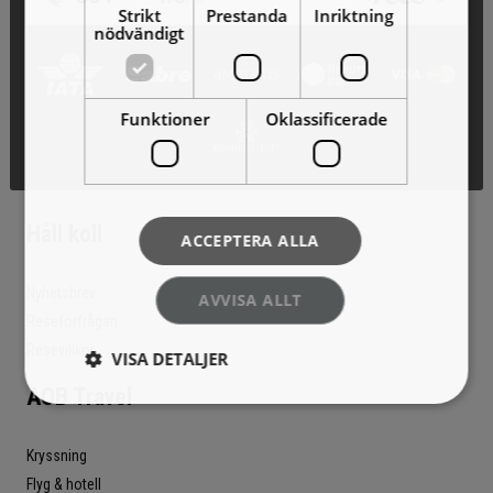
Strikt
Prestanda
Inriktning
nödvändigt
Funktioner
Oklassificerade
Håll koll
ACCEPTERA ALLA
Nyhetsbrev
AVVISA ALLT
Reseförfrågan
Resevillkor
VISA DETALJER
AOB Travel
Kryssning
Flyg & hotell