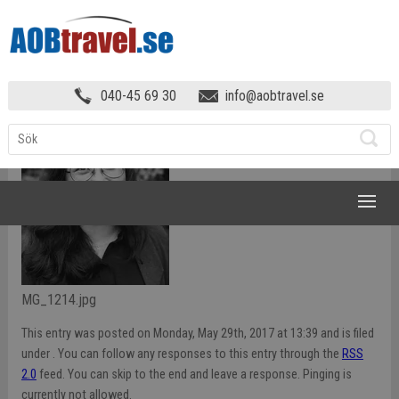
OM AOB TRAVEL
»
_MG_1214
040-45 69 30
info@aobtravel.se
NAVIGATION
MG_1214.jpg
This entry was posted on Monday, May 29th, 2017 at 13:39 and is filed
under . You can follow any responses to this entry through the
RSS
2.0
feed. You can skip to the end and leave a response. Pinging is
currently not allowed.