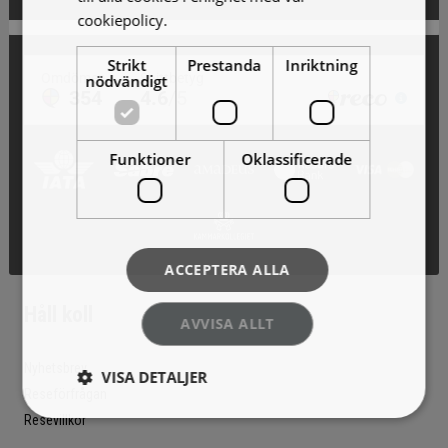
cookiepolicy.
Läs mer
Strikt
Prestanda
Inriktning
nödvändigt
Funktioner
Oklassificerade
ACCEPTERA ALLA
Håll koll
AVVISA ALLT
Nyhetsbrev
VISA DETALJER
Reseförfrågan
Resevillkor