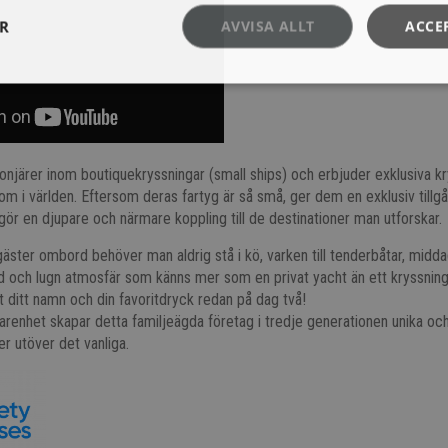
ER
AVVISA ALLT
ACCE
ionjärer inom boutiquekryssningar (small ships) och erbjuder exklusiva kry
tom i världen. Eftersom deras fartyg är så små,
ger dem en exklusiv tillgån
iggör en djupare och närmare koppling till de destinationer man utforskar.
gäster ombord behöver man aldrig stå i kö, varken till tenderbåtar, middaga
d och lugn atmosfär som känns mer som en privat yacht än ett kryssning
 ditt namn och din favoritdryck redan på dag två!
renhet skapar detta familjeägda företag i tredje generationen unika och
er utöver det vanliga.