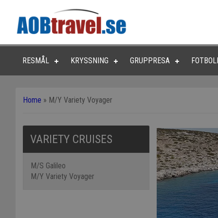
RESMÅL
KRYSSNING
GRUPPRESA
FOTBOL
Home
»
M/Y Variety Voyager
VARIETY CRUISES
M/S Galileo
M/Y Variety Voyager