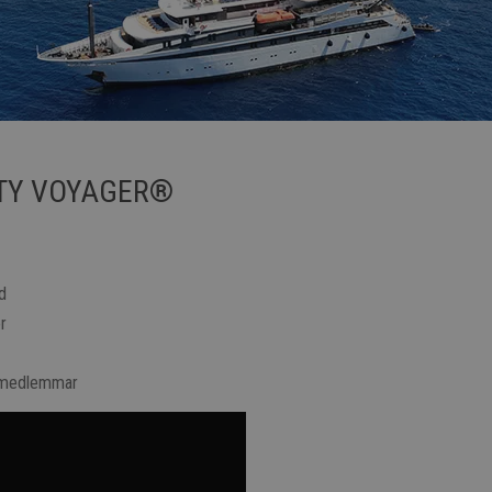
ETY VOYAGER®
d
r
smedlemmar