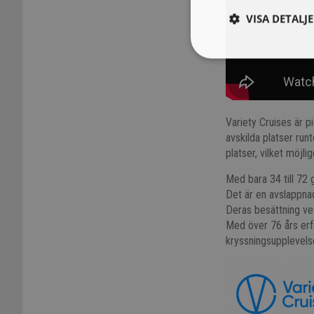
VISA DETALJ
Variety Cruises är p
avskilda platser run
platser, vilket möjl
Med bara 34 till 72 
Det är en avslappna
Deras besättning vet
Med över 76 års erfa
kryssningsupplevels