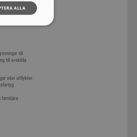
PTERA ALLA
ssningar till
g till avskilda
r eller utflykter.
sfartyg.
 familjära