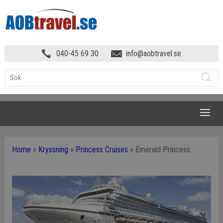
040-45 69 30
info@aobtravel.se
NAVIGATION
Home
»
Kryssning
»
Princess Cruises
»
Emerald Princess