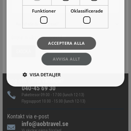
Funktioner
Oklassificerade
Önskar ni vårt nyhetsbrev?
ACCEPTERA ALLA
AVVISA ALLT
VISA DETALJER
Ring oss gärna vardagar!
040-45 69 30
Paketresor 09.00 - 17.00 (lunch 12-13)
Flygsupport 10.00 - 15.00 (lunch 12-13)
Kontakt via e-post
info@aobtravel.se
Vi skickar gärna förslag!