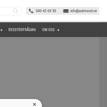
040-45 69 30
info@aobtravel.se
RESEFÖRFRÅGAN
OM OSS
×