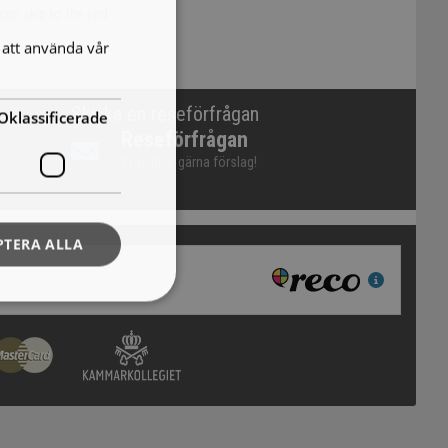
can skip to the end
att använda vår
Skicka en reseförfrågan
Oklassificerade
Reseförfrågan
Vi skickar gärna förslag!
PTERA ALLA