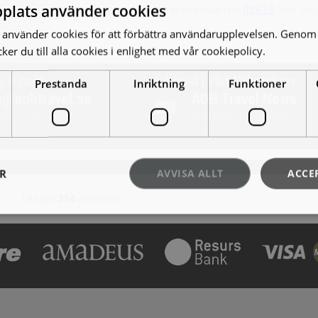
plats använder cookies
under . You can follow any responses to this entry through the
RSS 2.0
feed. You 
använder cookies för att förbättra användarupplevelsen. Genom 
er du till alla cookies i enlighet med vår cookiepolicy.
Läs mer
a e-post
Gå med i vårt Nyhetsbrev
Prestanda
Inriktning
Funktioner
o@aobtravel.se
AOB Travel News
ickar gärna förslag!
Erbjudande och nyheter!
ER
AVVISA ALLT
ACCE