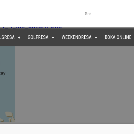
14_N_ML_SINGAPORE
LSRESA
GOLFRESA
WEEKENDRESA
BOKA ONLINE