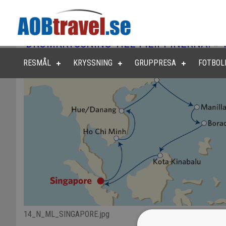
DRÖMKRYSSNING TILL FILIPPINERNA!
»
RESMÅL
KRYSSNING
GRUPPRESA
FOTBOL
14_N_ML_SINGAPORE.jpg