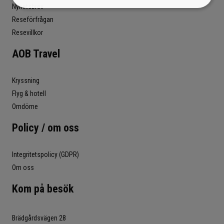
Nyhetsbrev
Reseförfrågan
Resevillkor
AOB Travel
Kryssning
Flyg & hotell
Omdöme
Policy / om oss
Integritetspolicy (GDPR)
Om oss
Kom på besök
Brädgårdsvägen 28