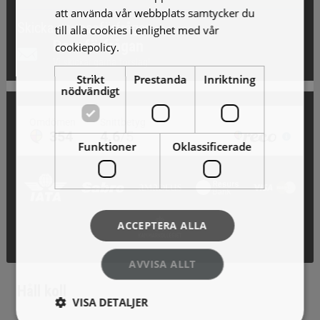
att använda vår webbplats samtycker du
Skicka en reseförfrågan
till alla cookies i enlighet med vår
Reseförfrågan
cookiepolicy.
Läs mer
Vi skickar gärna förslag!
Strikt
Prestanda
Inriktning
nödvändigt
Funktioner
Oklassificerade
ACCEPTERA ALLA
AVVISA ALLT
Håll koll
VISA DETALJER