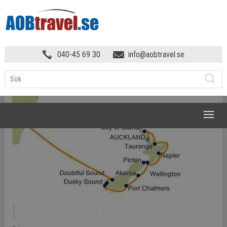
KRYSSNING NYA ZEELAND &
040-45 69 30
info@aobtravel.se
AUSTRALIEN MED CELEBRITY CRUISES!
»
1
NAVIGATION