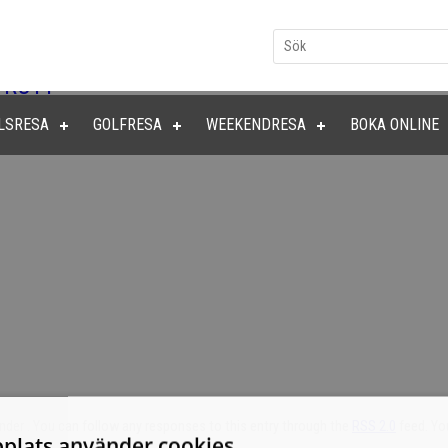
-RUTT
LSRESA
GOLFRESA
WEEKENDRESA
BOKA ONLINE
 under . You can follow any responses to this entry through the
RSS 2.0
feed. Yo
plats använder cookies