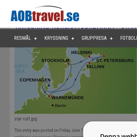
KRYSSNING NORSKA FJORDARNA
»
STAR
RESMÅL
KRYSSNING
GRUPPRESA
FOTBOL
star-rutt.jpg
This entry was posted on Friday, June 17th, 2016 at 14:15 and is filed
Denna webb