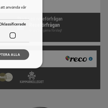
att använda vår
Skicka en reseförfrågan
Oklassificerade
Reseförfrågan
Vi skickar gärna förslag!
PTERA ALLA