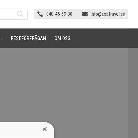
040-45 69 30
info@aobtravel.se
RESEFÖRFRÅGAN
OM OSS
×
u can skip to the end