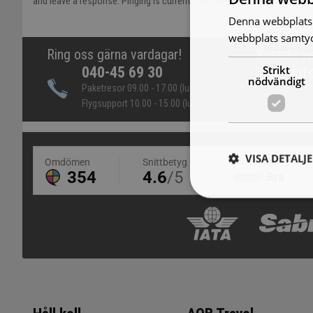
and leave a response. Pinging is currently not allowed.
Denna webbplats 
webbplats samtyck
Ring oss gärna vardagar!
Kontakt vi
Strikt
040-45 69 30
inf
nödvändigt
Paketresor 09.00 - 17.00 (lunch 12-13)
Vi sk
Flygsupport 10.00 - 15.00 (lunch 12-13)
VISA DETALJ