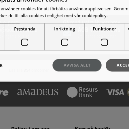
använder cookies för att förbättra användarupplevelsen. Genom 
er du till alla cookies i enlighet med vår cookiepolicy.
Läs mer
a e-post
Gå med i vårt Nyhetsbrev
Prestanda
Inriktning
Funktioner
o@aobtravel.se
AOB Travel News
ickar gärna förslag!
Erbjudande och nyheter!
ER
AVVISA ALLT
ACCE