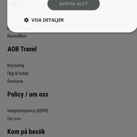
Håll koll
AVVISA ALLT
VISA DETALJER
Nyhetsbrev
Reseförfrågan
Resevillkor
AOB Travel
Kryssning
Flyg & hotell
Omdöme
Policy / om oss
Integritetspolicy (GDPR)
Om oss
Kom på besök