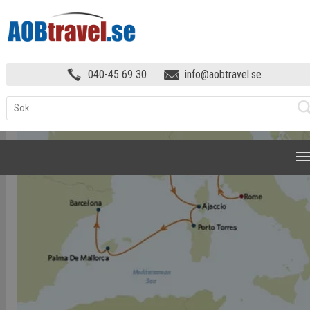
LYXKRYSSNING TILL KANARIEÖARNA &
040-45 69 30
info@aobtravel.se
MAROCKO!
»
CELEB9KARTA
NAVIGATION