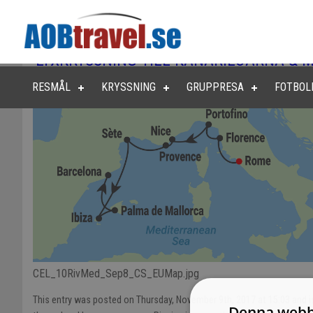
LYXKRYSSNING TILL KANARIEÖARNA & 
RESMÅL
KRYSSNING
GRUPPRESA
FOTBOL
CEL_10RivMed_Sep8_CS_EUMap.jpg
This entry was posted on Thursday, November 9th, 2017 at 15:03 and is
Denna webb