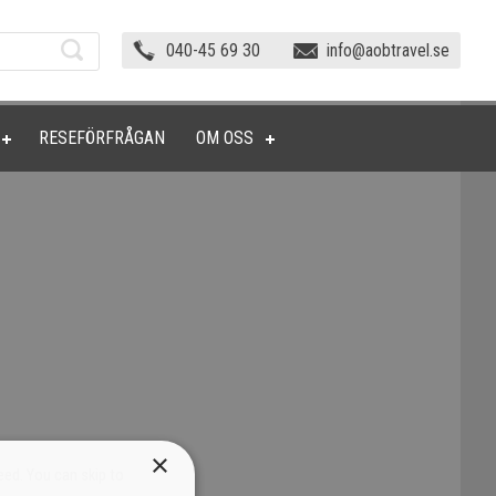
040-45 69 30
info@aobtravel.se
RESEFÖRFRÅGAN
OM OSS
×
eed. You can skip to