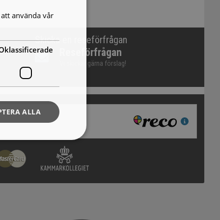
att använda vår
Skicka en reseförfrågan
Oklassificerade
Reseförfrågan
Vi skickar gärna förslag!
PTERA ALLA