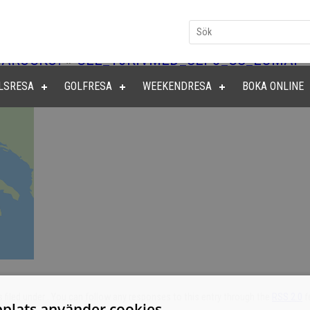
MAROCKO!
»
CEL_10RIVMED_SEP8_CS_EUMAP
LSRESA
GOLFRESA
WEEKENDRESA
BOKA ONLINE
 filed under . You can follow any responses to this entry through the
RSS 2.0
f
plats använder cookies