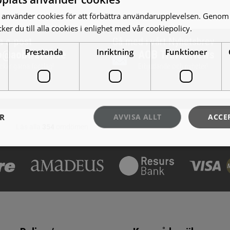
använder cookies för att förbättra användarupplevelsen. Genom 
er du till alla cookies i enlighet med vår cookiepolicy.
Läs mer
a e-post
Gå med i vårt Nyhetsbrev
Prestanda
Inriktning
Funktioner
o@aobtravel.se
AOB Travel News
ickar gärna förslag!
Erbjudande och nyheter!
ER
AVVISA ALLT
ACCE