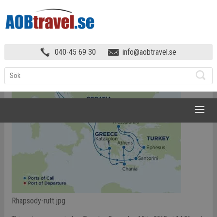
KRYSSNING MEDELHAVET
»
RHAPSODY-
040-45 69 30
info@aobtravel.se
RUTT
NAVIGATION
Rhapsody-rutt.jpg