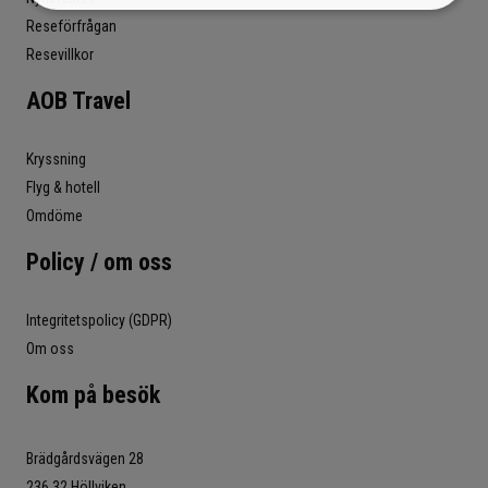
Reseförfrågan
Resevillkor
AOB Travel
Kryssning
Flyg & hotell
Omdöme
Policy / om oss
Integritetspolicy (GDPR)
Om oss
Kom på besök
Brädgårdsvägen 28
236 32 Höllviken