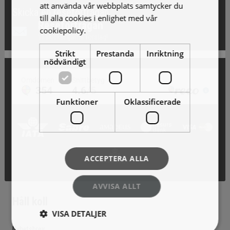
att använda vår webbplats samtycker du
Skicka en reseförfrågan
till alla cookies i enlighet med vår
Reseförfrågan
cookiepolicy.
Läs mer
Vi skickar gärna förslag!
Strikt
Prestanda
Inriktning
nödvändigt
Funktioner
Oklassificerade
ACCEPTERA ALLA
AVVISA ALLT
Håll koll
VISA DETALJER
Nyhetsbrev