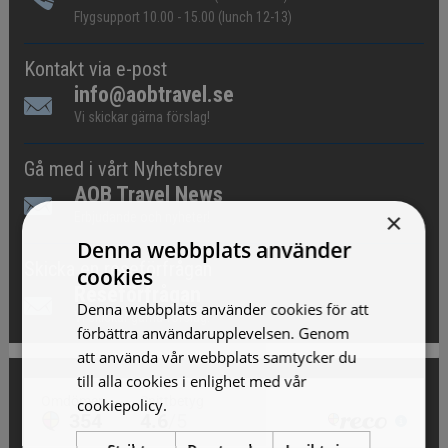
Flygsupport 10.00 - 15.00 (lunch 12-13)
Kontakt via e-post
info@aobtravel.se
Vi skickar gärna förslag!
Gå med i vårt Nyhetsbrev
AOB Travel News
×
Erbjudande och nyheter!
Denna webbplats använder
Skicka en reseförfrågan
cookies
Reseförfrågan
Denna webbplats använder cookies för att
Vi skickar gärna förslag!
förbättra användarupplevelsen. Genom
att använda vår webbplats samtycker du
till alla cookies i enlighet med vår
cookiepolicy.
Läs mer