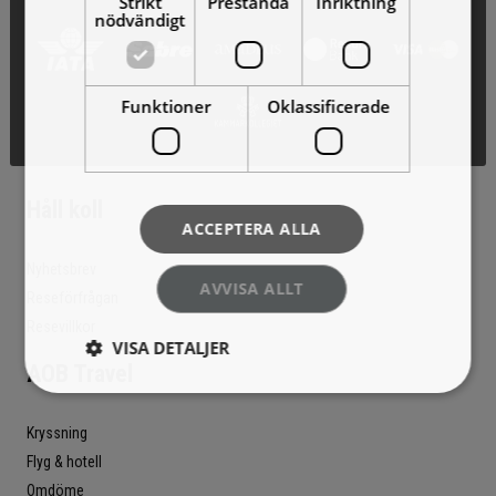
Strikt
Prestanda
Inriktning
nödvändigt
Funktioner
Oklassificerade
Håll koll
ACCEPTERA ALLA
Nyhetsbrev
AVVISA ALLT
Reseförfrågan
Resevillkor
VISA DETALJER
AOB Travel
Kryssning
Flyg & hotell
Omdöme