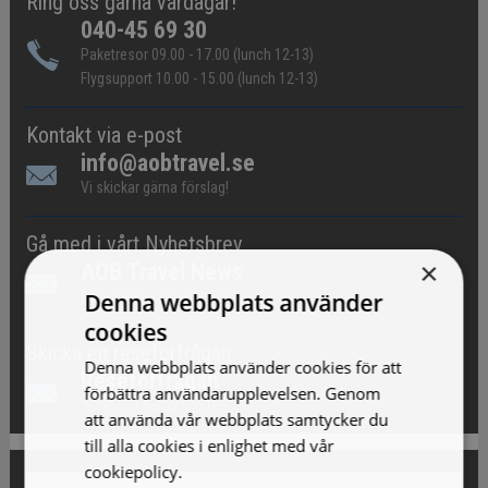
Ring oss gärna vardagar!
040-45 69 30
Paketresor 09.00 - 17.00 (lunch 12-13)
Flygsupport 10.00 - 15.00 (lunch 12-13)
Kontakt via e-post
info@aobtravel.se
Vi skickar gärna förslag!
Gå med i vårt Nyhetsbrev
×
AOB Travel News
Denna webbplats använder
Erbjudande och nyheter!
cookies
Skicka en reseförfrågan
Denna webbplats använder cookies för att
Reseförfrågan
förbättra användarupplevelsen. Genom
Vi skickar gärna förslag!
att använda vår webbplats samtycker du
till alla cookies i enlighet med vår
cookiepolicy.
Läs mer