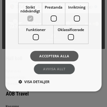
Strikt
Prestanda
Inriktning
nödvändigt
Funktioner
Oklassificerade
ACCEPTERA ALLA
Håll koll
AVVISA ALLT
Nyhetsbrev
Reseförfrågan
VISA DETALJER
Resevillkor
AOB Travel
Kryssning