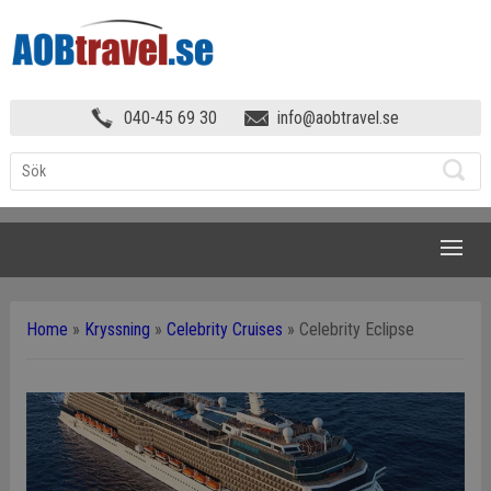
040-45 69 30
info@aobtravel.se
NAVIGATION
Home
»
Kryssning
»
Celebrity Cruises
»
Celebrity Eclipse