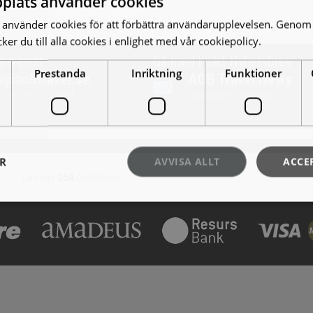
plats använder cookies
använder cookies för att förbättra användarupplevelsen. Genom 
er du till alla cookies i enlighet med vår cookiepolicy.
Läs mer
a e-post
Gå med i vårt Nyhetsbrev
Prestanda
Inriktning
Funktioner
o@aobtravel.se
AOB Travel News
ickar gärna förslag!
Erbjudande och nyheter!
ER
AVVISA ALLT
ACCE