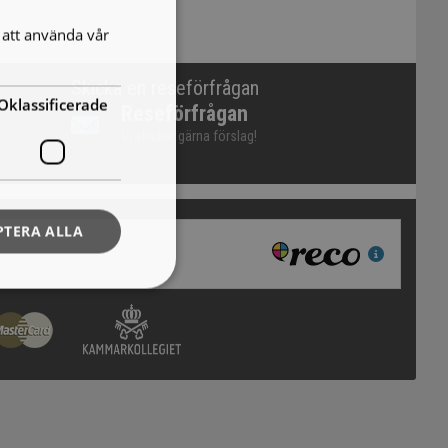
att använda vår
Skicka en reseförfrågan
Oklassificerade
Reseförfrågan
Vi skickar gärna förslag!
PTERA ALLA