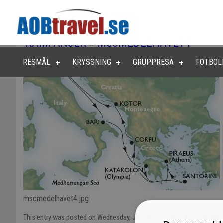
KAMPANJER
»
MSCMEDELHAVET4
RESMÅL
KRYSSNING
GRUPPRESA
FOTBOL
mscmedelhavet4.jpg
This entry was posted on Wednesday, January 6th, 2016 at 15:14 and is