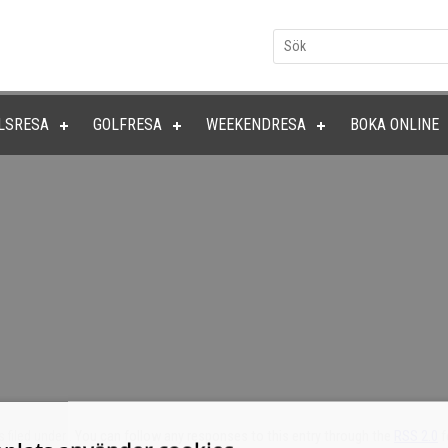
LSRESA
GOLFRESA
WEEKENDRESA
BOKA ONLINE
 filed under . You can follow any responses to this entry through the
RSS 2.0
f