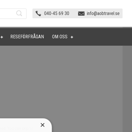
040-45 69 30
info@aobtravel.se
RESEFÖRFRÅGAN
OM OSS
×
eed. You can skip to