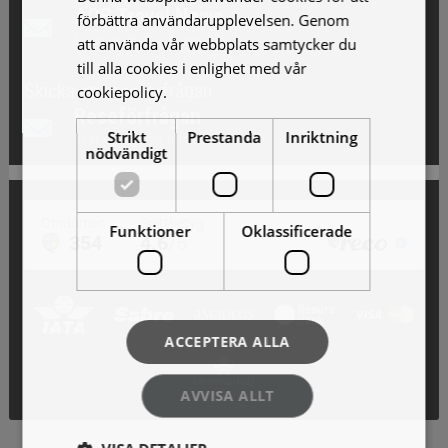
AOB Travel News
förbättra användarupplevelsen. Genom
Erbjudande och nyheter!
att använda vår webbplats samtycker du
till alla cookies i enlighet med vår
Skicka en reseförfrågan
cookiepolicy.
Läs mer
Reseförfrågan
Strikt
Prestanda
Inriktning
Vi skickar gärna förslag!
nödvändigt
Funktioner
Oklassificerade
ACCEPTERA ALLA
AVVISA ALLT