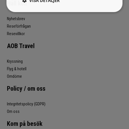
VISA DETALJER
Håll koll
Nyhetsbrev
Reseförfrågan
Resevillkor
AOB Travel
Kryssning
Flyg & hotell
Omdöme
Policy / om oss
Integritetspolicy (GDPR)
Om oss
Kom på besök