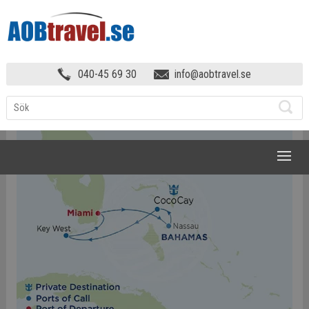
MIAMI, KEY WEST &
040-45 69 30
info@aobtravel.se
BAHAMASKRYSSNING
»
BAHAMAS-4-
DAG
NAVIGATION