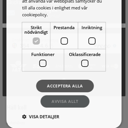
att använda vår webbplats samtycker du
Skicka en reseförfrågan
till alla cookies i enlighet med vår
Reseförfrågan
cookiepolicy.
Läs mer
Vi skickar gärna förslag!
Strikt
Prestanda
Inriktning
nödvändigt
Funktioner
Oklassificerade
ACCEPTERA ALLA
AVVISA ALLT
Håll koll
VISA DETALJER
Nyhetsbrev