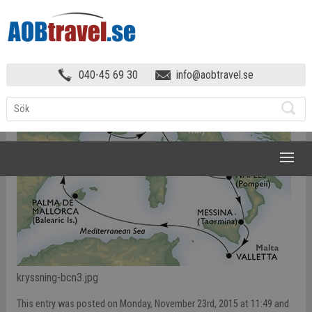
KAMPANJER
»
KRYSSNING-BCN3
040-45 69 30
info@aobtravel.se
NAVIGATION
kryssning-bcn3.jpg
This entry was posted on Monday, November 23rd, 2015 at 11:49 and