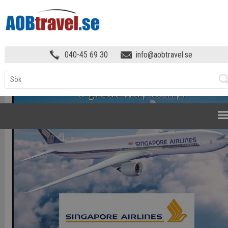
HEM
»
4325654
040-45 69 30
info@aobtravel.se
NAVIGATION