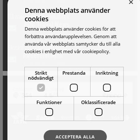
×
Vi skickar gärna förslag!
Denna webbplats använder
Gå med i vårt Nyhetsbrev
cookies
AOB Travel News
Denna webbplats använder cookies för att
Erbjudande och nyheter!
förbättra användarupplevelsen. Genom att
använda vår webbplats samtycker du till alla
Skicka en reseförfrågan
cookies i enlighet med vår cookiepolicy.
Läs
Reseförfrågan
mer
Vi skickar gärna förslag!
Strikt
Prestanda
Inriktning
nödvändigt
Funktioner
Oklassificerade
ACCEPTERA ALLA