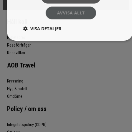
AVVISA ALLT
Håll koll
VISA DETALJER
Nyhetsbrev
Reseförfrågan
Resevillkor
AOB Travel
Kryssning
Flyg & hotell
Omdöme
Policy / om oss
Integritetspolicy (GDPR)