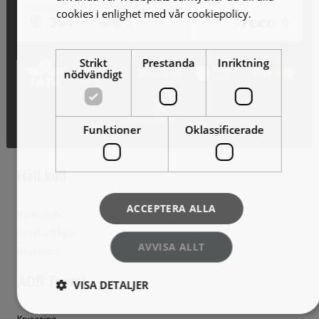
cookies i enlighet med vår cookiepolicy.
Läs
mer
Strikt
Prestanda
Inriktning
nödvändigt
Funktioner
Oklassificerade
Håll koll
ACCEPTERA ALLA
Nyhetsbrev
Reseförfrågan
AVVISA ALLT
Resevillkor
AOB Travel
VISA DETALJER