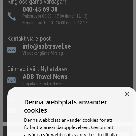
Ring oss gärna vardagar!
040-45 69 30
Paketresor 09.00 - 17.00 (lunch 12-13)
Flygsupport 10.00 - 15.00 (lunch 12-13)
Kontakt via e-post
info@aobtravel.se
Vi skickar gärna förslag!
Gå med i vårt Nyhetsbrev
AOB Travel News
Erbjudande och nyheter!
×
Skicka en reseförfrågan
Denna webbplats använder
Reseförfrågan
cookies
Vi skickar gärna förslag!
Denna webbplats använder cookies för att
förbättra användarupplevelsen. Genom att
använda vår webbplats samtycker du till alla