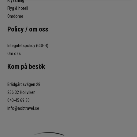
Kryssning
Flyg & hotell
Omdöme
Policy / om oss
Integritetspolicy (GDPR)
Om oss
Kom på besök
Brädgårdsvägen 28
236 32 Höllviken
040-45 69 30
info@aobtravel.se