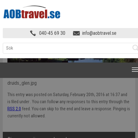
GOLFRESA
»
DRUIDS_GLEN
040-45 69 30
info@aobtravel.se
NAVIGATION
druids_glen.jpg
This entry was posted on Saturday, February 20th, 2016 at 16:37 and
is filed under . You can follow any responses to this entry through the
RSS 2.0
feed. You can skip to the end and leave a response. Pinging is
currently not allowed.