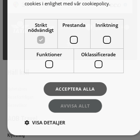
cookies i enlighet med vår cookiepolicy.
Läs
mer
Strikt
Prestanda
Inriktning
nödvändigt
Funktioner
Oklassificerade
Håll koll
ACCEPTERA ALLA
Nyhetsbrev
Reseförfrågan
AVVISA ALLT
Resevillkor
AOB Travel
VISA DETALJER
Kryssning