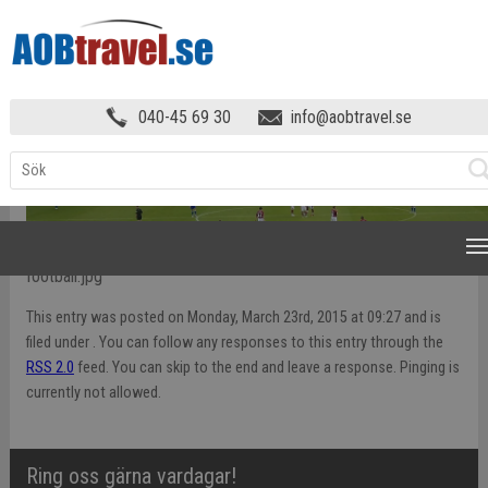
FOTBOLL
»
FOOTBALL
040-45 69 30
info@aobtravel.se
NAVIGATION
football.jpg
This entry was posted on Monday, March 23rd, 2015 at 09:27 and is
filed under . You can follow any responses to this entry through the
RSS 2.0
feed. You can skip to the end and leave a response. Pinging is
currently not allowed.
Ring oss gärna vardagar!