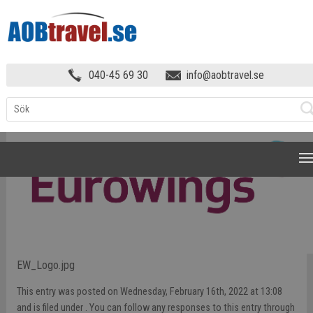
NU FLYGER SVERIGE MED EUROWINGS!
»
040-45 69 30
info@aobtravel.se
EW_LOGO
NAVIGATION
EW_Logo.jpg
This entry was posted on Wednesday, February 16th, 2022 at 13:08
and is filed under . You can follow any responses to this entry through