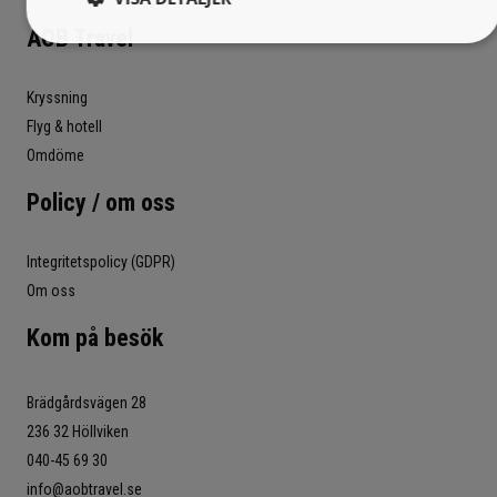
AOB Travel
Kryssning
Flyg & hotell
Omdöme
Policy / om oss
Integritetspolicy (GDPR)
Om oss
Kom på besök
Brädgårdsvägen 28
236 32 Höllviken
040-45 69 30
info@aobtravel.se