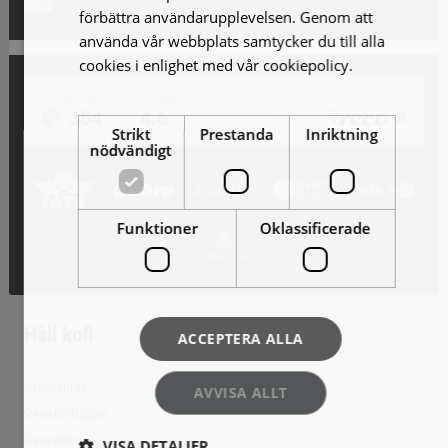
Vi skickar gärna förslag!
förbättra användarupplevelsen. Genom att
använda vår webbplats samtycker du till alla
cookies i enlighet med vår cookiepolicy.
Läs
mer
Strikt
Prestanda
Inriktning
nödvändigt
Funktioner
Oklassificerade
Håll koll
ACCEPTERA ALLA
Nyhetsbrev
AVVISA ALLT
Reseförfrågan
Resevillkor
VISA DETALJER