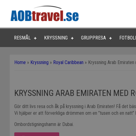
RESMÅL
KRYSSNING
GRUPPRESA
FOTBOL
Home
»
Kryssning
»
Royal Caribbean
»
Kryssning Arab Emiraten
KRYSSNING ARAB EMIRATEN MED R
Gör ditt livs resa och åk på kryssning i Arab Emiraten! Få det bä
Vi hjälper er att förverkliga drömmen om en ”tusen och en natt” 
Ombordstigningshamn är Dubai.