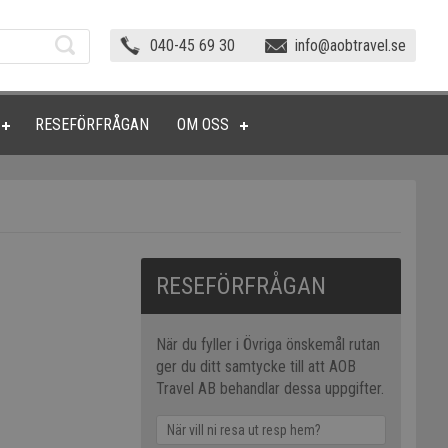
040-45 69 30
info@aobtravel.se
RESEFÖRFRÅGAN
OM OSS
RESEFÖRFRÅGAN
När du fyller i Övriga önskemål rutan
ger du ditt samtycke till att AOB
Travel AB behandlar dessa uppgifter.