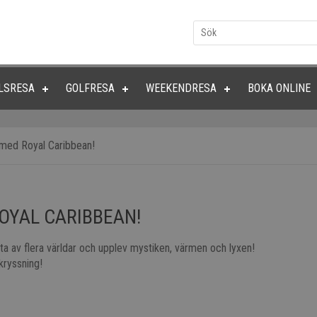
LSRESA
GOLFRESA
WEEKENDRESA
BOKA ONLINE
 med Royal Caribbean!
OYAL CARIBBEAN!
sta av flera världar och upplev mystiken, värmen och lyxen!
kryssning!