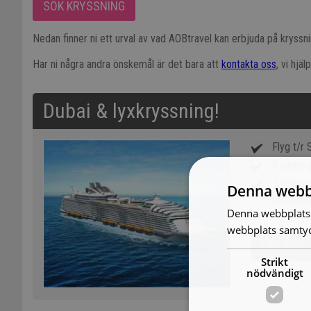
SÖK KRYSSNING
Nedan finner ni ett urval av vad AOBtravel kan erbjuda på kryssn
Har ni några andra önskemål är det bara att
kontakta oss
, vi hj
Dubai & lyxkryssning!
Flyg t/r
2 nätter 
7 nätters
Denna webb
underhåll
Denna webbplats 
webbplats samtyck
LÄS MER
Strikt
nödvändigt