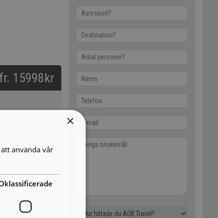
 fr. 15998kr
×
ntastisk
att använda vår
Oklassificerade