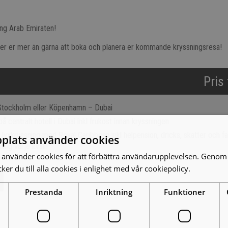
ing Arab Emiraten!
älper er mer än gärna att boka och planera er kommande kryssningsresa!
Pris
 Stockholm eller Köpenhamn – Dubai
på centralt hotell i Dubai inkl frukost innan kryssningen
 lyxkryssning med Royal Caribbean inkl helpension, dricks, skatter och fa
plats använder cookies
ning varje kväll!
använder cookies för att förbättra användarupplevelsen. Genom 
er du till alla cookies i enlighet med vår cookiepolicy.
Läs mer
Prestanda
Inriktning
Funktioner