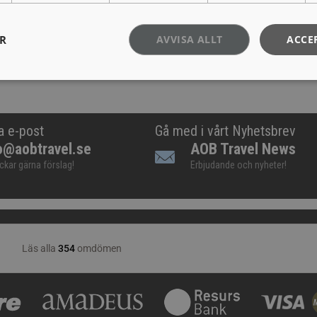
ER
AVVISA ALLT
ACCE
a e-post
Gå med i vårt Nyhetsbrev
o@aobtravel.se
AOB Travel News
ickar gärna förslag!
Erbjudande och nyheter!