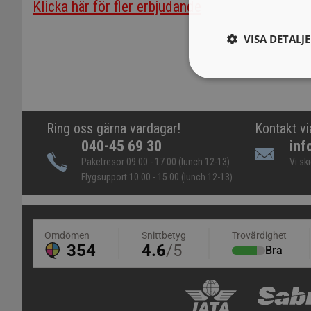
Klicka här för fler erbjudande
VISA DETALJ
Ring oss gärna vardagar!
Kontakt vi
040-45 69 30
inf
Paketresor 09.00 - 17.00 (lunch 12-13)
Vi sk
Flygsupport 10.00 - 15.00 (lunch 12-13)