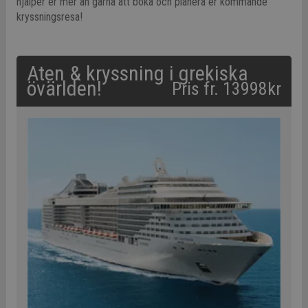
hjälper er mer än gärna att boka och planera er kommande
kryssningsresa!
Aten & kryssning i grekiska
övärlden!
Pris fr. 13998kr