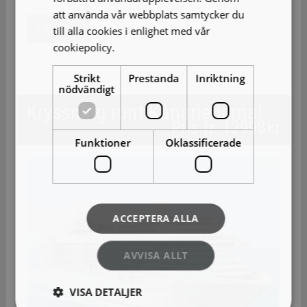
att använda vår webbplats samtycker du
LÄS MER
till alla cookies i enlighet med vår
cookiepolicy.
Läs mer
Strikt
Prestanda
Inriktning
nödvändigt
Kryssning runt Kanarieöarna!
Pris fr. 12998kr
Funktioner
Oklassificerade
ACCEPTERA ALLA
AVVISA ALLT
VISA DETALJER