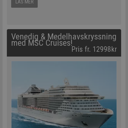
LÄS MER
Venedig & Medelhavskryssning
med MSC Cruises!
Pris fr. 12998kr