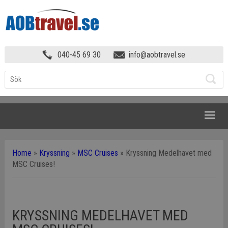
040-45 69 30
info@aobtravel.se
NAVIGATION
Home
»
Kryssning
»
MSC Cruises
»
Kryssning Medelhavet med
MSC Cruises!
KRYSSNING MEDELHAVET MED