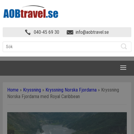
040-45 69 30
info@aobtravel.se
NAVIGATION
Home
»
Kryssning
»
Kryssning Norska Fjordarna
»
Kryssning
Norska Fjordarna med Royal Caribbean