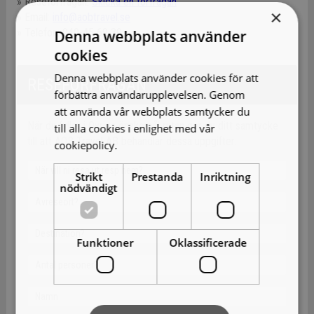
» Reseförfrågan:
Skicka en förfrågan
×
» Email:
info@aobtravel.se
» Telefon: 040-45 69 30
Denna webbplats använder
cookies
Denna webbplats använder cookies för att
RESEFÖRFRÅGAN
förbättra användarupplevelsen. Genom
att använda vår webbplats samtycker du
När du fyller i Övriga önskemål rutan ger du ditt samtycke
till alla cookies i enlighet med vår
till att AOB Travel AB behandlar dessa uppgifter.
cookiepolicy.
Läs mer
Strikt
Prestanda
Inriktning
nödvändigt
Funktioner
Oklassificerade