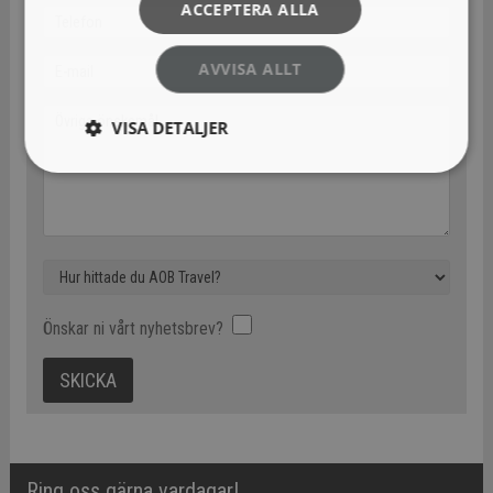
ACCEPTERA ALLA
AVVISA ALLT
VISA DETALJER
Önskar ni vårt nyhetsbrev?
Ring oss gärna vardagar!