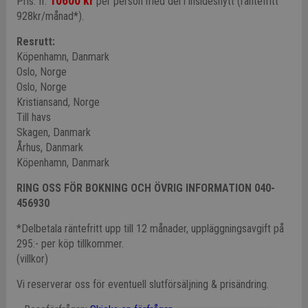
10600 kr
Pris: fr.
per person med del i insideshytt (räntefritt
928kr/månad*).
Resrutt:
Köpenhamn, Danmark
Oslo, Norge
Oslo, Norge
Kristiansand, Norge
Till havs
Skagen, Danmark
Århus, Danmark
Köpenhamn, Danmark
RING OSS FÖR BOKNING OCH ÖVRIG INFORMATION 040-
456930
*Delbetala räntefritt upp till 12 månader, uppläggningsavgift på
295:- per köp tillkommer.
(villkor)
Vi reserverar oss för eventuell slutförsäljning & prisändring.