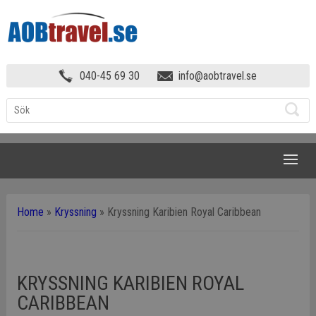
040-45 69 30
info@aobtravel.se
NAVIGATION
Home
»
Kryssning
»
Kryssning Karibien Royal Caribbean
KRYSSNING KARIBIEN ROYAL
CARIBBEAN