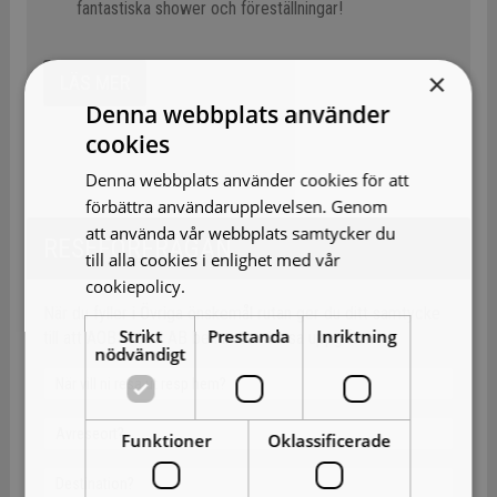
fantastiska shower och föreställningar!
×
LÄS MER
Denna webbplats använder
cookies
Denna webbplats använder cookies för att
förbättra användarupplevelsen. Genom
att använda vår webbplats samtycker du
RESEFÖRFRÅGAN
till alla cookies i enlighet med vår
cookiepolicy.
Läs mer
När du fyller i Övriga önskemål rutan ger du ditt samtycke
Strikt
Prestanda
Inriktning
till att AOB Travel AB behandlar dessa uppgifter.
nödvändigt
Funktioner
Oklassificerade