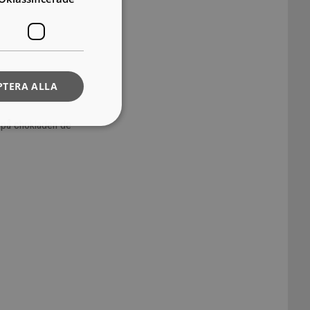
PTERA ALLA
a på chokladen de