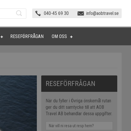
040-45 69 30
info@aobtravel.se
RESEFÖRFRÅGAN
OM OSS
RESEFÖRFRÅGAN
När du fyller i Övriga önskemål rutan
ger du ditt samtycke till att AOB
Travel AB behandlar dessa uppgifter.