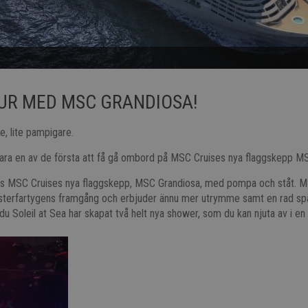
UR MED MSC GRANDIOSA!
re, lite pampigare.
 vara en av de första att få gå ombord på MSC Cruises nya flaggskepp M
es MSC Cruises nya flaggskepp, MSC Grandiosa, med pompa och ståt. 
ysterfartygens framgång och erbjuder ännu mer utrymme samt en rad s
 du Soleil at Sea har skapat två helt nya shower, som du kan njuta av i e