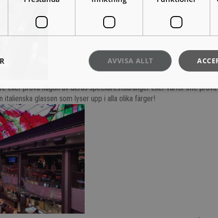
ER
AVVISA ALLT
ACCE
fé eller prova någon av deras specialrestauranger eller varför inte prov
 italienska glassen som lyser upp i alla olika färger!