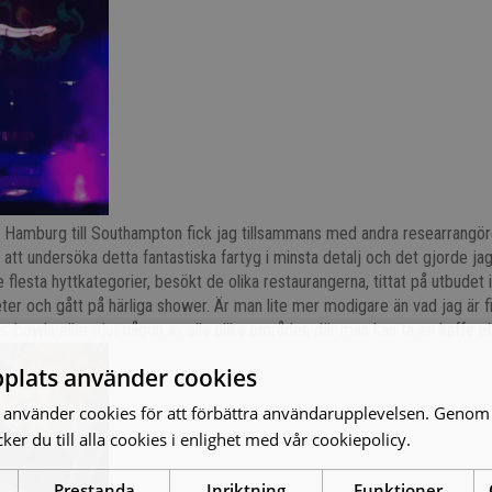
n Hamburg till Southampton fick jag tillsammans med andra researrangöre
 att undersöka detta fantastiska fartyg i minsta detalj och det gjorde ja
 flesta hyttkategorier, besökt de olika restaurangerna, tittat på utbudet i
eter och gått på härliga shower. Är man lite mer modigare än vad jag är f
, bowla eller njut någon av alla olika områden där man kan ta en kaffe ell
plats använder cookies
använder cookies för att förbättra användarupplevelsen. Genom 
er du till alla cookies i enlighet med vår cookiepolicy.
Läs mer
Prestanda
Inriktning
Funktioner