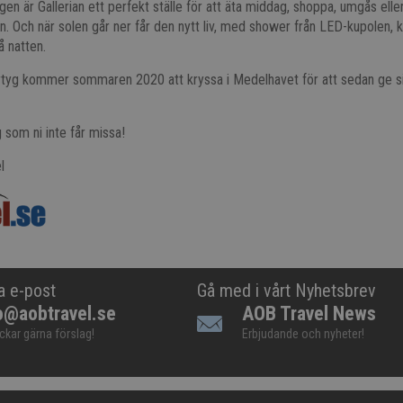
en är Gallerian ett perfekt ställe för att äta middag, shoppa, umgås eller 
. Och när solen går ner får den nytt liv, med shower från LED-kupolen, k
å natten.
artyg kommer sommaren 2020 att kryssa i Medelhavet för att sedan ge sig
g som ni inte får missa!
l
a e-post
Gå med i vårt Nyhetsbrev
o@aobtravel.se
AOB Travel News
ickar gärna förslag!
Erbjudande och nyheter!