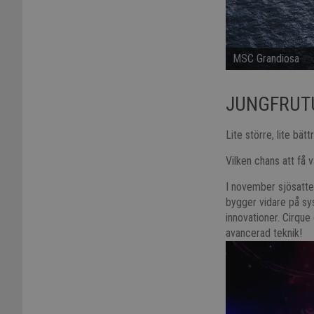
MSC Grandiosa
JUNGFRUT
Lite större, lite bätt
Vilken chans att få
I november sjösatt
bygger vidare på s
innovationer. Cirque
avancerad teknik!