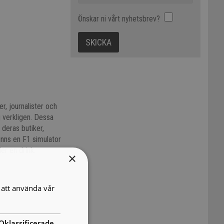
Önskar ni vårt nyhetsbrev?
r, journalister och
g verkligen. Dessa
 deras butiker,
inns en F1 simulator
er en drink.
×
att använda vår
Oklassificerade