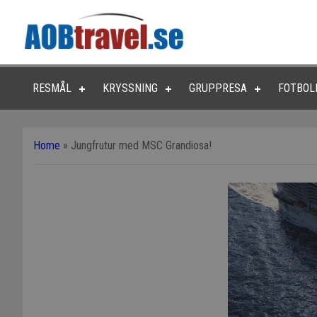
RESMÅL
KRYSSNING
GRUPPRESA
FOTBOL
Home
»
Jungfrutur med MSC Grandiosa!