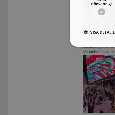
nödvändigt
VISA DETALJ
Restaurang eller buf
gör ombord eller den