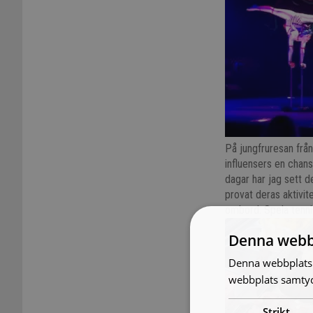
På jungfruresan frå
influensers en chans
dagar har jag sett de
provat deras aktivit
ombord. Spela tennis
Denna webb
Denna webbplats 
webbplats samtyck
Strikt