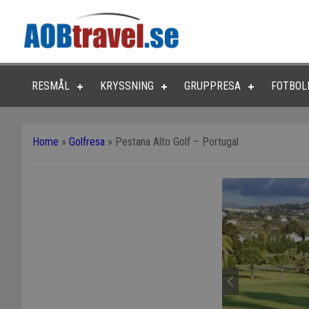
RESMÅL
KRYSSNING
GRUPPRESA
FOTBOL
Home
»
Golfresa
»
Pestana Alto Golf – Portugal