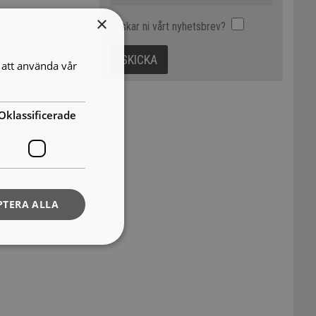
×
Önskar ni vårt nyhetsbrev?
att använda vår
Oklassificerade
PTERA ALLA