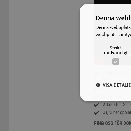
Denna webb
Denna webbplats 
webbplats samtyck
Strikt
nödvändigt
Antal hål: 18
Banans längd: 
VISA DETALJ
Par: 72
Slope: 121
Arkitekter: Sir
Ja, vi har spela
RING OSS FÖR BO