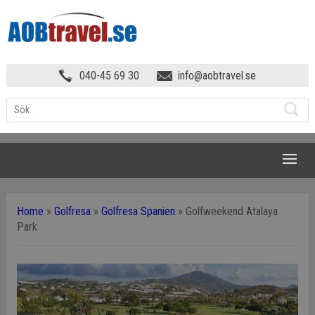
040-45 69 30
info@aobtravel.se
NAVIGATION
Home
»
Golfresa
»
Golfresa Spanien
»
Golfweekend Atalaya
Park