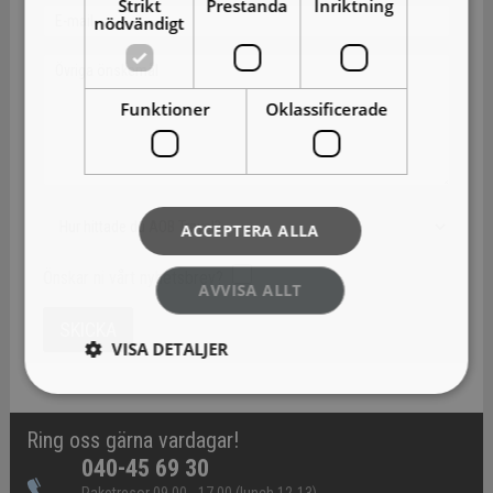
Strikt
Prestanda
Inriktning
nödvändigt
Funktioner
Oklassificerade
ACCEPTERA ALLA
Önskar ni vårt nyhetsbrev?
AVVISA ALLT
VISA DETALJER
Ring oss gärna vardagar!
040-45 69 30