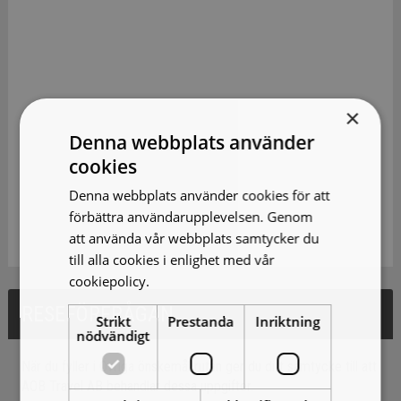
×
Denna webbplats använder
cookies
Denna webbplats använder cookies för att
förbättra användarupplevelsen. Genom
att använda vår webbplats samtycker du
till alla cookies i enlighet med vår
cookiepolicy.
Läs mer
RESEFÖRFRÅGAN
Strikt
Prestanda
Inriktning
nödvändigt
När du fyller i Övriga önskemål rutan ger du ditt samtycke till att
AOB Travel AB behandlar dessa uppgifter.