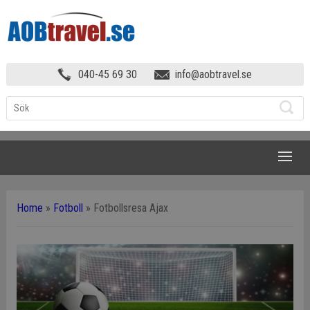
040-45 69 30
info@aobtravel.se
NAVIGATION
Home
»
Fotboll
»
Fotbollsresa Ajax