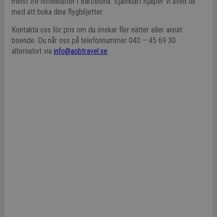
minst tre hotellnätter i Barcelona. Självklart hjälper vi även till
med att boka dina flygbiljetter.
Kontakta oss för pris om du önskar fler nätter eller annat
boende. Du når oss på telefonnummer 040 – 45 69 30
alternativt via
info@aobtravel.se
.