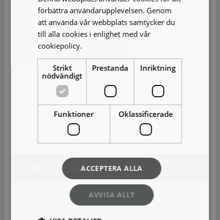
förbättra användarupplevelsen. Genom
att använda vår webbplats samtycker du
till alla cookies i enlighet med vår
cookiepolicy.
Läs mer
Strikt
Prestanda
Inriktning
nödvändigt
Funktioner
Oklassificerade
RESEFÖRFRÅGAN
ACCEPTERA ALLA
AVVISA ALLT
När du fyller i Övriga önskemål rutan ger du ditt samtycke
till att AOB Travel AB behandlar dessa uppgifter.