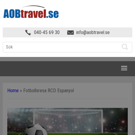
040-45 69 30
info@aobtravel.se
NAVIGATION
Home
»
Fotbollsresa RCD Espanyol